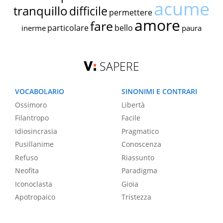
acume
tranquillo
difficile
permettere
amore
fare
particolare
bello
inerme
paura
SAPERE
VOCABOLARIO
SINONIMI E CONTRARI
Ossimoro
Libertà
Filantropo
Facile
Idiosincrasia
Pragmatico
Pusillanime
Conoscenza
Refuso
Riassunto
Neofita
Paradigma
Iconoclasta
Gioia
Apotropaico
Tristezza