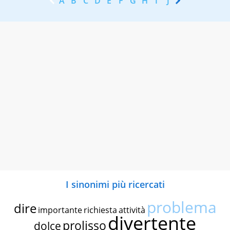
A
B
C
D
E
F
G
H
I
J
K
L
M
N
I sinonimi più ricercati
problema
dire
importante
richiesta
attività
divertente
prolisso
dolce