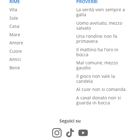
RIME
PROVERBI
Vita
La verità vien sempre a
galla
Sole
Uomo avvisato, mezzo
Casa
salvato
Mare
Una rondine non fa
primavera
Amore
Il mattino ha l'oro in
Cuore
bocca
Amici
Mal comune, mezzo
Bene
gaudio
Il gioco non vale la
candela
Al cuor non si comanda
A caval donato non si
guarda in bocca
Seguici su