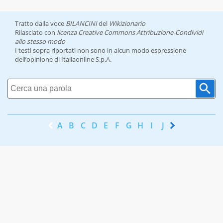
Tratto dalla voce
BILANCINI
del
Wikizionario
Rilasciato con
licenza Creative Commons Attribuzione-Condividi
allo stesso modo
I testi sopra riportati non sono in alcun modo espressione
dell’opinione di Italiaonline S.p.A.
A
B
C
D
E
F
G
H
I
J
K
L
M
N