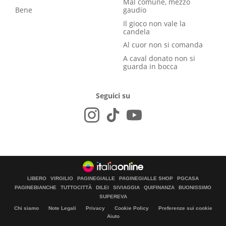
Mal comune, mezzo
Bene
gaudio
Il gioco non vale la
candela
Al cuor non si comanda
A caval donato non si
guarda in bocca
Seguici su
LIBERO
VIRGILIO
PAGINEGIALLE
PAGINEGIALLE SHOP
PGCASA
PAGINEBIANCHE
TUTTOCITTÀ
DILEI
SIVIAGGIA
QUIFINANZA
BUONISSIMO
SUPEREVA
Chi siamo
Note Legali
Privacy
Cookie Policy
Preferenze sui cookie
Aiuto