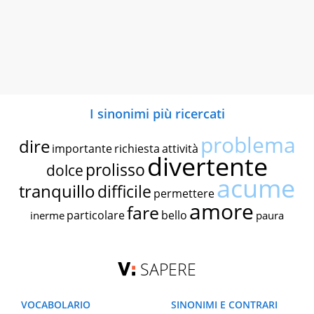
I sinonimi più ricercati
problema
dire
importante
richiesta
attività
divertente
prolisso
dolce
acume
tranquillo
difficile
permettere
amore
fare
particolare
bello
inerme
paura
SAPERE
VOCABOLARIO
SINONIMI E CONTRARI