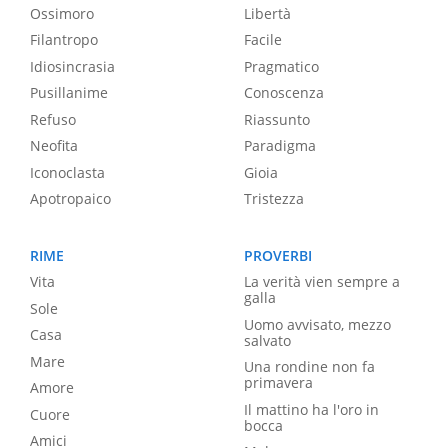
Ossimoro
Libertà
Filantropo
Facile
Idiosincrasia
Pragmatico
Pusillanime
Conoscenza
Refuso
Riassunto
Neofita
Paradigma
Iconoclasta
Gioia
Apotropaico
Tristezza
RIME
PROVERBI
Vita
La verità vien sempre a
galla
Sole
Uomo avvisato, mezzo
Casa
salvato
Mare
Una rondine non fa
primavera
Amore
Il mattino ha l'oro in
Cuore
bocca
Amici