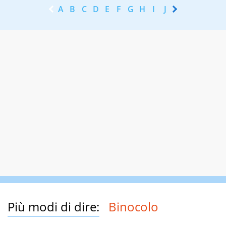
A
B
C
D
E
F
G
H
I
J
K
L
M
N
Più modi di dire:
Binocolo