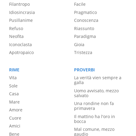
Filantropo
Facile
Idiosincrasia
Pragmatico
Pusillanime
Conoscenza
Refuso
Riassunto
Neofita
Paradigma
Iconoclasta
Gioia
Apotropaico
Tristezza
RIME
PROVERBI
Vita
La verità vien sempre a
galla
Sole
Uomo avvisato, mezzo
Casa
salvato
Mare
Una rondine non fa
primavera
Amore
Il mattino ha l'oro in
Cuore
bocca
Amici
Mal comune, mezzo
Bene
gaudio