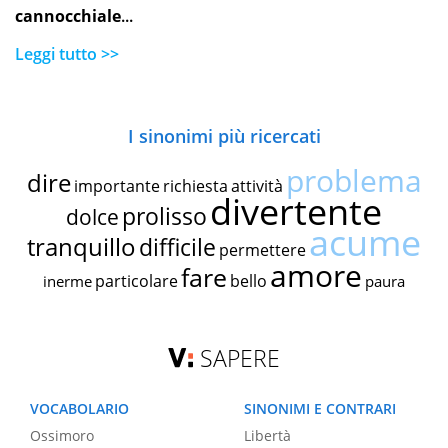
cannocchiale
...
Leggi tutto >>
I sinonimi più ricercati
problema
dire
importante
richiesta
attività
divertente
prolisso
dolce
acume
tranquillo
difficile
permettere
amore
fare
particolare
bello
inerme
paura
SAPERE
VOCABOLARIO
SINONIMI E CONTRARI
Ossimoro
Libertà