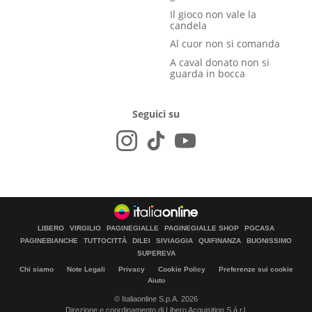
Il gioco non vale la
candela
Al cuor non si comanda
A caval donato non si
guarda in bocca
Seguici su
LIBERO
VIRGILIO
PAGINEGIALLE
PAGINEGIALLE SHOP
PGCASA
PAGINEBIANCHE
TUTTOCITTÀ
DILEI
SIVIAGGIA
QUIFINANZA
BUONISSIMO
SUPEREVA
Chi siamo
Note Legali
Privacy
Cookie Policy
Preferenze sui cookie
Aiuto
© Italiaonline S.p.A. 2026
Direzione e coordinamento di Libero Acquisition S.á r.l.