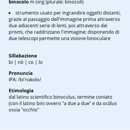
binocolo
m sing
(plurale: binocoli)
strumento usato per ingrandire oggetti distanti,
grazie al passaggio dell'immagine prima attraverso
due adiacenti serie di lenti, poi attraverso dei
prismi, che raddrizzano l'immagine; disponendo di
due telescopi permette una visione binoculare
Sillabazione
bi | nò | co | lo
Pronuncia
IPA: /bi'nɔkolo/
Etimologia
dal latino scientifico
binoculus
, termine coniato
(con il latino
bini
ovvero "a due a due" e da
ocŭlus
ossia "occhio"