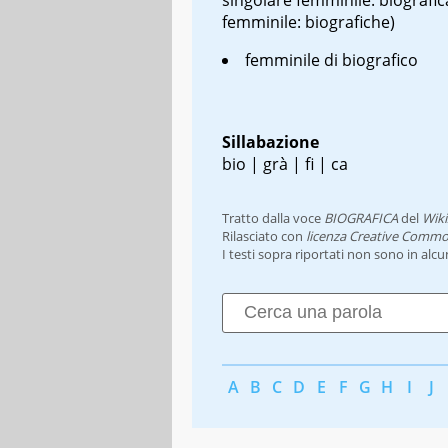
femminile: biografiche)
femminile di biografico
Sillabazione
bio | grà | fi | ca
Tratto dalla voce
BIOGRAFICA
del
Wiki
Rilasciato con
licenza Creative Commo
I testi sopra riportati non sono in alc
A
B
C
D
E
F
G
H
I
J