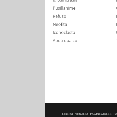
Idiosincrasia
Pusillanime
Refuso
Neofita
Iconoclasta
Apotropaico
LIBERO
VIRGILIO
PAGINEGIALLE
P