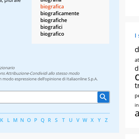
biografica
biograficamente
biografiche
biografici
biografico
I
d
at
d
zionario
ns Attribuzione-Condividi allo stesso modo
un modo espressione dell’opinione di Italiaonline S.p.A.
t
p
i
K
L
M
N
O
P
Q
R
S
T
U
V
W
X
Y
Z