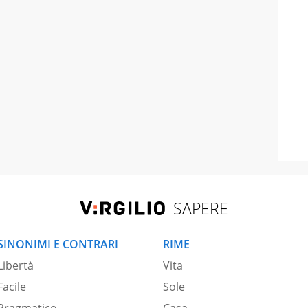
SAPERE
SINONIMI E CONTRARI
RIME
Libertà
Vita
Facile
Sole