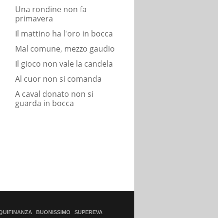
Una rondine non fa
primavera
Il mattino ha l'oro in bocca
Mal comune, mezzo gaudio
Il gioco non vale la candela
Al cuor non si comanda
A caval donato non si
guarda in bocca
QUIFINANZA
BUONISSIMO
SUPEREVA