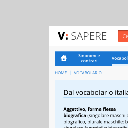
SAPERE
Sinonimi e
Vocabol
contrari
HOME
VOCABOLARIO
Dal vocabolario itali
Aggettivo, forma flessa
biografica
(singolare maschil
biografico, plurale maschile: b
singolare femminile: biografic