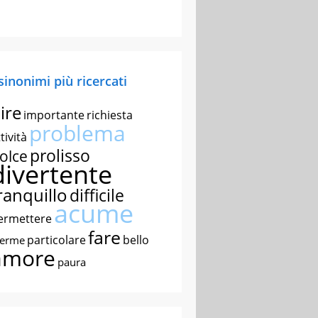
 sinonimi più ricercati
ire
importante
richiesta
problema
tività
prolisso
olce
divertente
ranquillo
difficile
acume
ermettere
fare
particolare
bello
nerme
amore
paura