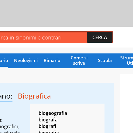
Come si
Strum
ario
Neologismi
Rimario
Scuola
scrive
Uti
ano:
Biografica
biogeografia
biografa
e:
biografi
iografici,
biografia
a, plurale