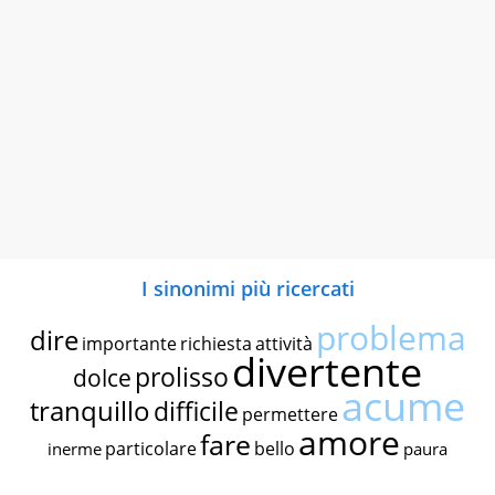
I sinonimi più ricercati
problema
dire
importante
richiesta
attività
divertente
prolisso
dolce
acume
tranquillo
difficile
permettere
amore
fare
particolare
bello
inerme
paura