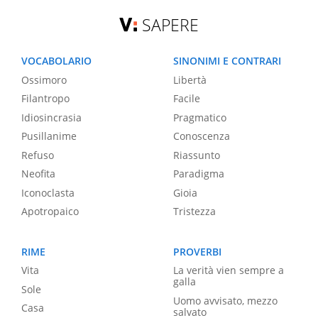
SAPERE
VOCABOLARIO
SINONIMI E CONTRARI
Ossimoro
Libertà
Filantropo
Facile
Idiosincrasia
Pragmatico
Pusillanime
Conoscenza
Refuso
Riassunto
Neofita
Paradigma
Iconoclasta
Gioia
Apotropaico
Tristezza
RIME
PROVERBI
Vita
La verità vien sempre a
galla
Sole
Uomo avvisato, mezzo
Casa
salvato