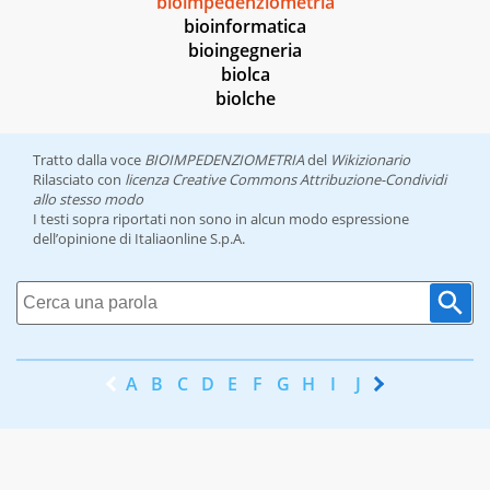
bioimpedenziometria
bioinformatica
bioingegneria
biolca
biolche
Tratto dalla voce
BIOIMPEDENZIOMETRIA
del
Wikizionario
Rilasciato con
licenza Creative Commons Attribuzione-Condividi
allo stesso modo
I testi sopra riportati non sono in alcun modo espressione
dell’opinione di Italiaonline S.p.A.
A
B
C
D
E
F
G
H
I
J
K
L
M
N