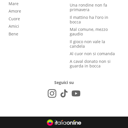
Mare
Una rondine non fa
primavera
Amore
Il mattino ha l'oro in
Cuore
bocca
Amici
Mal comune, mezzo
Bene
gaudio
Il gioco non vale la
candela
Al cuor non si comanda
A caval donato non si
guarda in bocca
Seguici su