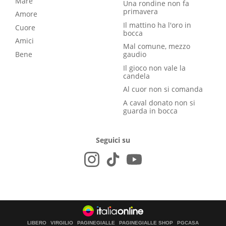
Mare
Una rondine non fa
primavera
Amore
Il mattino ha l'oro in
Cuore
bocca
Amici
Mal comune, mezzo
Bene
gaudio
Il gioco non vale la
candela
Al cuor non si comanda
A caval donato non si
guarda in bocca
Seguici su
LIBERO
VIRGILIO
PAGINEGIALLE
PAGINEGIALLE SHOP
PGCASA