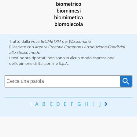
biometrico
biomimesi
biomimetica
biomolecola
Tratto dalla voce
BIOMETRIA
del
Wikizionario
Rilasciato con
licenza Creative Commons Attribuzione-Condividi
allo stesso modo
I testi sopra riportati non sono in alcun modo espressione
dell’opinione di Italiaonline S.p.A.
A
B
C
D
E
F
G
H
I
J
K
L
M
N