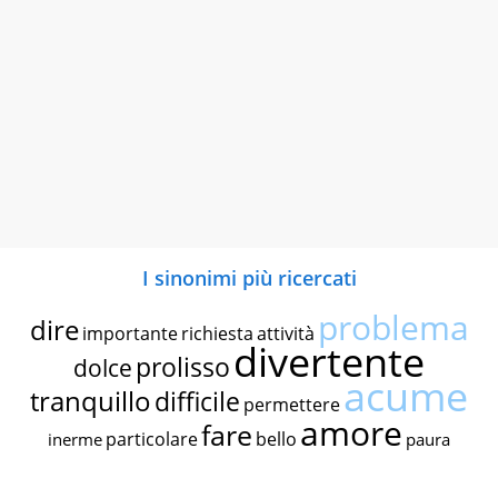
I sinonimi più ricercati
problema
dire
importante
richiesta
attività
divertente
prolisso
dolce
acume
tranquillo
difficile
permettere
amore
fare
particolare
bello
inerme
paura