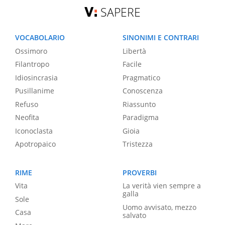
SAPERE
VOCABOLARIO
SINONIMI E CONTRARI
Ossimoro
Libertà
Filantropo
Facile
Idiosincrasia
Pragmatico
Pusillanime
Conoscenza
Refuso
Riassunto
Neofita
Paradigma
Iconoclasta
Gioia
Apotropaico
Tristezza
RIME
PROVERBI
Vita
La verità vien sempre a
galla
Sole
Uomo avvisato, mezzo
Casa
salvato