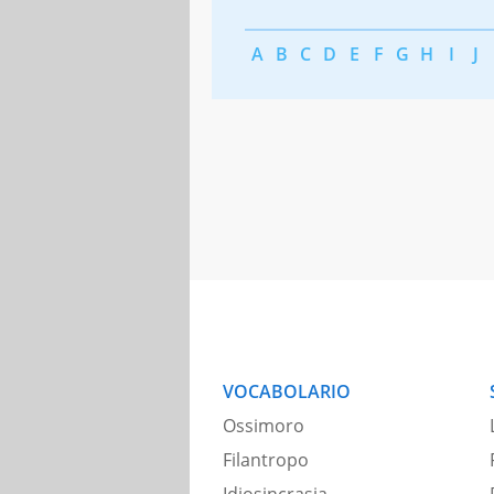
A
B
C
D
E
F
G
H
I
J
VOCABOLARIO
Ossimoro
Filantropo