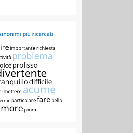
 sinonimi più ricercati
ire
importante
richiesta
problema
tività
prolisso
olce
divertente
ranquillo
difficile
acume
ermettere
fare
particolare
bello
nerme
amore
paura