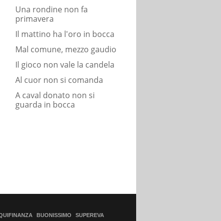
Una rondine non fa
primavera
Il mattino ha l'oro in bocca
Mal comune, mezzo gaudio
Il gioco non vale la candela
Al cuor non si comanda
A caval donato non si
guarda in bocca
QUIFINANZA
BUONISSIMO
SUPEREVA