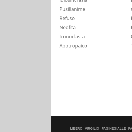
Idiosincrasia
Pusillanime
Refuso
Neofita
Iconoclasta
Apotropaico
LIBERO
VIRGILIO
PAGINEGIALLE
P