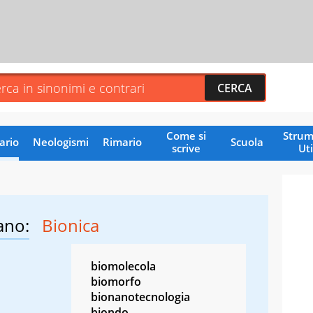
Come si
Strum
ario
Neologismi
Rimario
Scuola
scrive
Uti
ano:
Bionica
biomolecola
biomorfo
bionanotecnologia
biondo