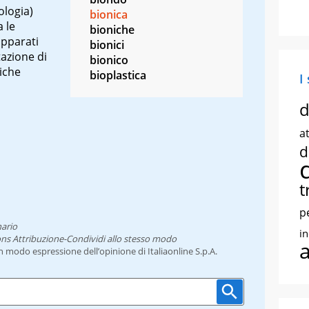
ologia)
bionica
a le
bioniche
apparati
bionici
tazione di
bionico
iche
bioplastica
I
d
at
d
t
p
nario
i
ns Attribuzione-Condividi allo stesso modo
un modo espressione dell’opinione di Italiaonline S.p.A.