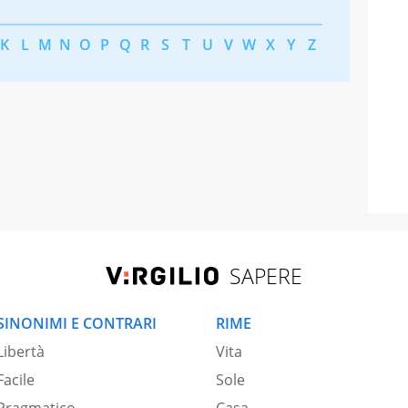
K
L
M
N
O
P
Q
R
S
T
U
V
W
X
Y
Z
SAPERE
SINONIMI E CONTRARI
RIME
Libertà
Vita
Facile
Sole