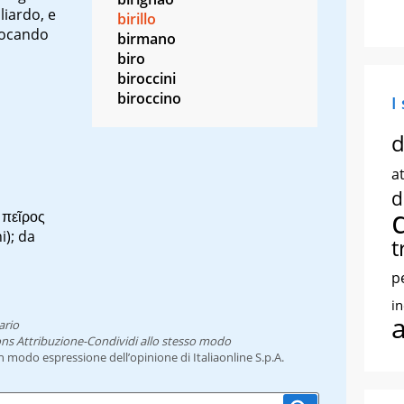
liardo, e
birillo
giocando
birmano
biro
biroccini
biroccino
I
d
at
d
o
πεῖρος
i); da
t
p
i
ario
ns Attribuzione-Condividi allo stesso modo
un modo espressione dell’opinione di Italiaonline S.p.A.