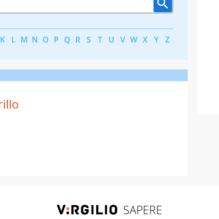
K
L
M
N
O
P
Q
R
S
T
U
V
W
X
Y
Z
rillo
SAPERE