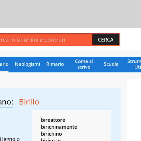
Come si
Strum
ario
Neologismi
Rimario
Scuola
scrive
Uti
ano:
Birillo
bireattore
birichinamente
birichino
i legno o
birignao