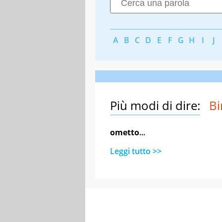
A
B
C
D
E
F
G
H
I
J
Più modi di dire:
Bi
ometto
...
Leggi tutto >>