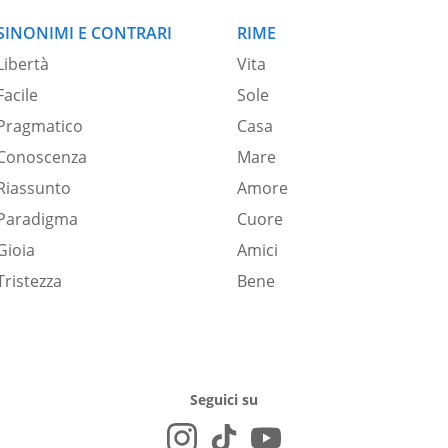
SINONIMI E CONTRARI
RIME
Libertà
Vita
Facile
Sole
Pragmatico
Casa
Conoscenza
Mare
Riassunto
Amore
Paradigma
Cuore
Gioia
Amici
Tristezza
Bene
Seguici su