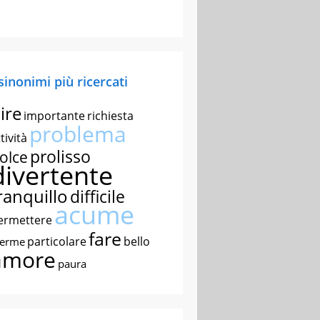
 sinonimi più ricercati
ire
importante
richiesta
problema
tività
prolisso
olce
divertente
ranquillo
difficile
acume
ermettere
fare
particolare
bello
nerme
amore
paura