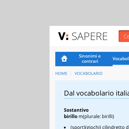
SAPERE
Sinonimi e
Vocabol
contrari
HOME
VOCABOLARIO
Dal vocabolario itali
Sostantivo
birillo
m
(plurale: birilli)
(sport)(giochi) cilindretto d