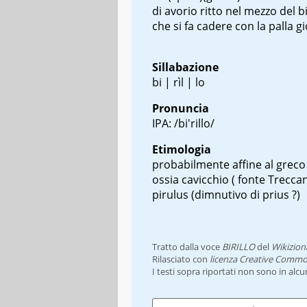
di avorio ritto nel mezzo del bi
che si fa cadere con la palla 
Sillabazione
bi | rìl | lo
Pronuncia
IPA: /bi'rillo/
Etimologia
probabilmente affine al grec
ossia cavicchio ( fonte Treccan
pirulus
(dimnutivo di
prius
?)
Tratto dalla voce
BIRILLO
del
Wikizion
Rilasciato con
licenza Creative Commo
I testi sopra riportati non sono in alc