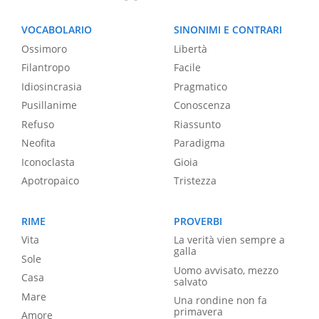
VOCABOLARIO
SINONIMI E CONTRARI
Ossimoro
Libertà
Filantropo
Facile
Idiosincrasia
Pragmatico
Pusillanime
Conoscenza
Refuso
Riassunto
Neofita
Paradigma
Iconoclasta
Gioia
Apotropaico
Tristezza
RIME
PROVERBI
Vita
La verità vien sempre a
galla
Sole
Uomo avvisato, mezzo
Casa
salvato
Mare
Una rondine non fa
primavera
Amore