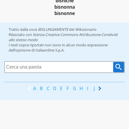
bisniche
bisnonna
bisnonne
Tratto dalla voce
BISLUNGAMENTE
del
Wikizionario
Rilasciato con
licenza Creative Commons Attribuzione-Condividi
allo stesso modo
I testi sopra riportati non sono in alcun modo espressione
dell’opinione di Italiaonline S.p.A.
A
B
C
D
E
F
G
H
I
J
K
L
M
N