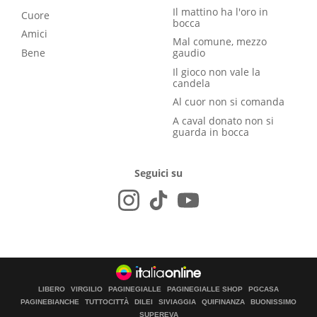
Il mattino ha l'oro in
Cuore
bocca
Amici
Mal comune, mezzo
Bene
gaudio
Il gioco non vale la
candela
Al cuor non si comanda
A caval donato non si
guarda in bocca
Seguici su
LIBERO
VIRGILIO
PAGINEGIALLE
PAGINEGIALLE SHOP
PGCASA
PAGINEBIANCHE
TUTTOCITTÀ
DILEI
SIVIAGGIA
QUIFINANZA
BUONISSIMO
SUPEREVA