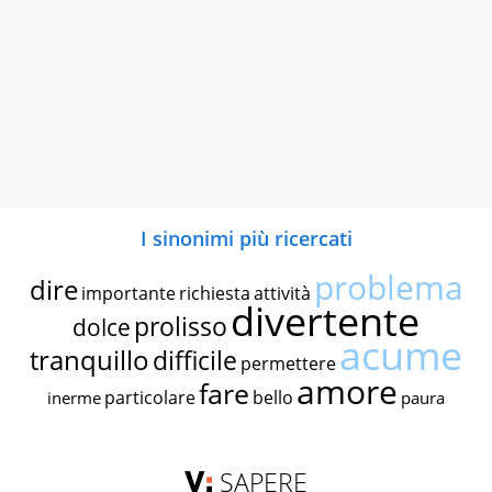
I sinonimi più ricercati
problema
dire
importante
richiesta
attività
divertente
prolisso
dolce
acume
tranquillo
difficile
permettere
amore
fare
particolare
bello
inerme
paura
SAPERE