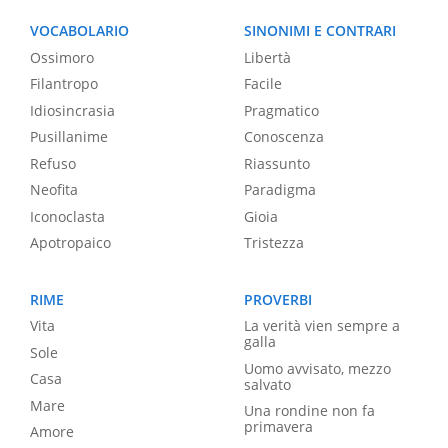
VOCABOLARIO
SINONIMI E CONTRARI
Ossimoro
Libertà
Filantropo
Facile
Idiosincrasia
Pragmatico
Pusillanime
Conoscenza
Refuso
Riassunto
Neofita
Paradigma
Iconoclasta
Gioia
Apotropaico
Tristezza
RIME
PROVERBI
Vita
La verità vien sempre a
galla
Sole
Uomo avvisato, mezzo
Casa
salvato
Mare
Una rondine non fa
primavera
Amore