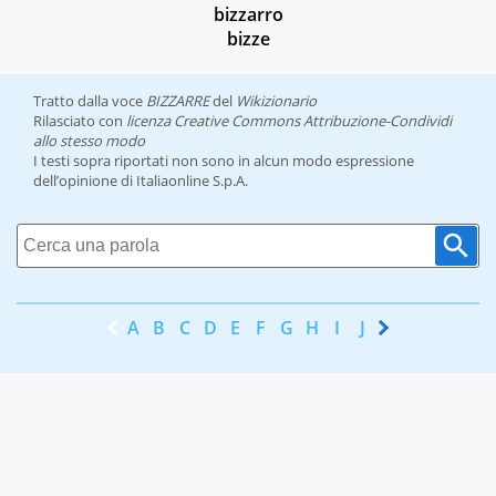
bizzarro
bizze
Tratto dalla voce
BIZZARRE
del
Wikizionario
Rilasciato con
licenza Creative Commons Attribuzione-Condividi
allo stesso modo
I testi sopra riportati non sono in alcun modo espressione
dell’opinione di Italiaonline S.p.A.
A
B
C
D
E
F
G
H
I
J
K
L
M
N