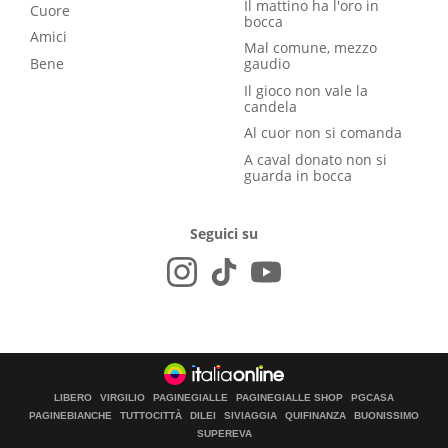
Il mattino ha l'oro in
Cuore
bocca
Amici
Mal comune, mezzo
Bene
gaudio
Il gioco non vale la
candela
Al cuor non si comanda
A caval donato non si
guarda in bocca
Seguici su
LIBERO
VIRGILIO
PAGINEGIALLE
PAGINEGIALLE SHOP
PGCASA
PAGINEBIANCHE
TUTTOCITTÀ
DILEI
SIVIAGGIA
QUIFINANZA
BUONISSIMO
SUPEREVA