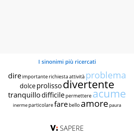
I sinonimi più ricercati
problema
dire
importante
richiesta
attività
divertente
prolisso
dolce
acume
tranquillo
difficile
permettere
amore
fare
particolare
bello
inerme
paura
SAPERE