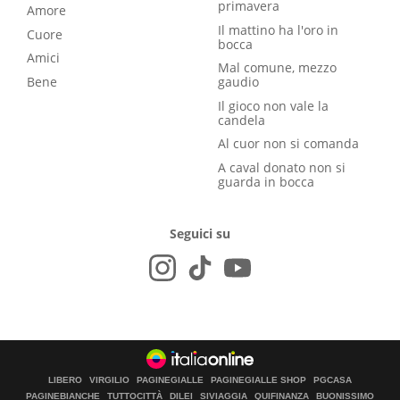
primavera
Amore
Il mattino ha l'oro in
Cuore
bocca
Amici
Mal comune, mezzo
Bene
gaudio
Il gioco non vale la
candela
Al cuor non si comanda
A caval donato non si
guarda in bocca
Seguici su
LIBERO
VIRGILIO
PAGINEGIALLE
PAGINEGIALLE SHOP
PGCASA
PAGINEBIANCHE
TUTTOCITTÀ
DILEI
SIVIAGGIA
QUIFINANZA
BUONISSIMO