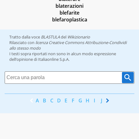
blaterazioni
blefarite
blefaroplastica
Tratto dalla voce
BLASTULA
del
Wikizionario
Rilasciato con
licenza Creative Commons Attribuzione-Condividi
allo stesso modo
I testi sopra riportati non sono in alcun modo espressione
dell’opinione di Italiaonline S.p.A.
A
B
C
D
E
F
G
H
I
J
K
L
M
N