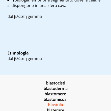
(biologia) embrione segmentato dove le cellule
si dispongono in una sfera cava
dal βλάστη gemma
Etimologia
dal βλάστη gemma
blastocisti
blastoderma
blastomero
blastomicosi
blastula
blaterare