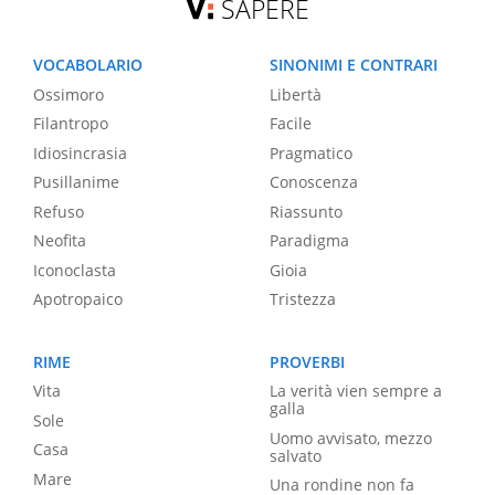
SAPERE
VOCABOLARIO
SINONIMI E CONTRARI
Ossimoro
Libertà
Filantropo
Facile
Idiosincrasia
Pragmatico
Pusillanime
Conoscenza
Refuso
Riassunto
Neofita
Paradigma
Iconoclasta
Gioia
Apotropaico
Tristezza
RIME
PROVERBI
Vita
La verità vien sempre a
galla
Sole
Uomo avvisato, mezzo
Casa
salvato
Mare
Una rondine non fa