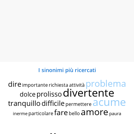
I sinonimi più ricercati
problema
dire
importante
richiesta
attività
divertente
prolisso
dolce
acume
tranquillo
difficile
permettere
amore
fare
particolare
bello
inerme
paura