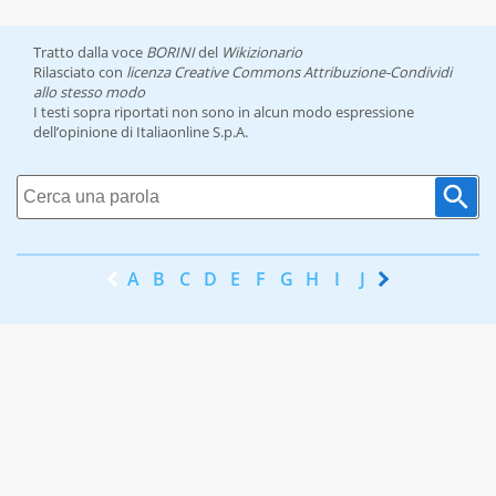
Tratto dalla voce
BORINI
del
Wikizionario
Rilasciato con
licenza Creative Commons Attribuzione-Condividi
allo stesso modo
I testi sopra riportati non sono in alcun modo espressione
dell’opinione di Italiaonline S.p.A.
A
B
C
D
E
F
G
H
I
J
K
L
M
N