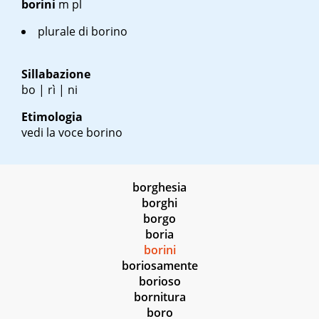
borini
m pl
plurale di borino
Sillabazione
bo | rì | ni
Etimologia
vedi la voce borino
borghesia
borghi
borgo
boria
borini
boriosamente
borioso
bornitura
boro