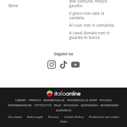
Mal comune, mezzo
Bene
gaudio
Il gioco non vale la
candela
Al cuor non si comanda
A caval donato non si
guarda in bocca
Seguici su
LIBERO
VIRGILIO
PAGINEGIALLE
PAGINEGIALLE SHOP
PGCASA
PAGINEBIANCHE
TUTTOCITTÀ
DILEI
SIVIAGGIA
QUIFINANZA
BUONISSIMO
SUPEREVA
Chi siamo
Note Legali
Privacy
Cookie Policy
Preferenze sui cookie
Aiuto