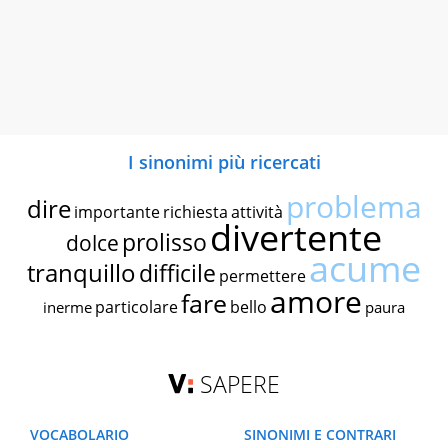
I sinonimi più ricercati
problema
dire
importante
richiesta
attività
divertente
prolisso
dolce
acume
tranquillo
difficile
permettere
amore
fare
particolare
bello
inerme
paura
SAPERE
VOCABOLARIO
SINONIMI E CONTRARI