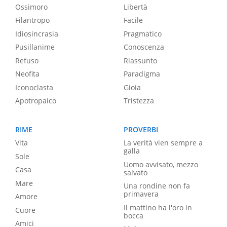
Ossimoro
Libertà
Filantropo
Facile
Idiosincrasia
Pragmatico
Pusillanime
Conoscenza
Refuso
Riassunto
Neofita
Paradigma
Iconoclasta
Gioia
Apotropaico
Tristezza
RIME
PROVERBI
Vita
La verità vien sempre a
galla
Sole
Uomo avvisato, mezzo
Casa
salvato
Mare
Una rondine non fa
primavera
Amore
Il mattino ha l'oro in
Cuore
bocca
Amici