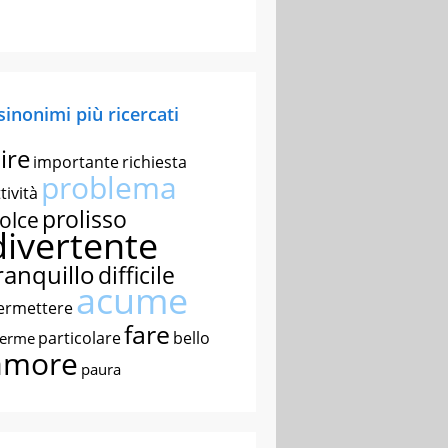
 sinonimi più ricercati
ire
importante
richiesta
problema
tività
prolisso
olce
divertente
ranquillo
difficile
acume
ermettere
fare
particolare
bello
nerme
amore
paura