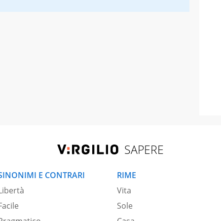
SAPERE
SINONIMI E CONTRARI
RIME
Libertà
Vita
Facile
Sole