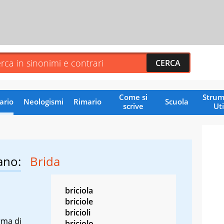
Come si
Strum
ario
Neologismi
Rimario
Scuola
scrive
Uti
ano:
Brida
briciola
briciole
bricioli
rma di
briciolo