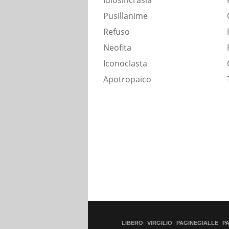
Idiosincrasia
Pusillanime
Refuso
Neofita
Iconoclasta
Apotropaico
LIBERO
VIRGILIO
PAGINEGIALLE
P