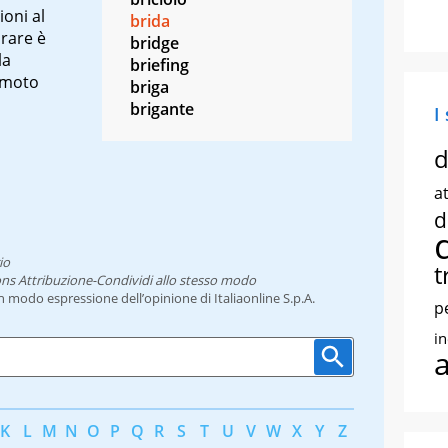
ioni al
brida
orare è
bridge
la
briefing
 moto
briga
brigante
I
d
at
d
io
t
ns Attribuzione-Condividi allo stesso modo
un modo espressione dell’opinione di Italiaonline S.p.A.
p
i
K
L
M
N
O
P
Q
R
S
T
U
V
W
X
Y
Z