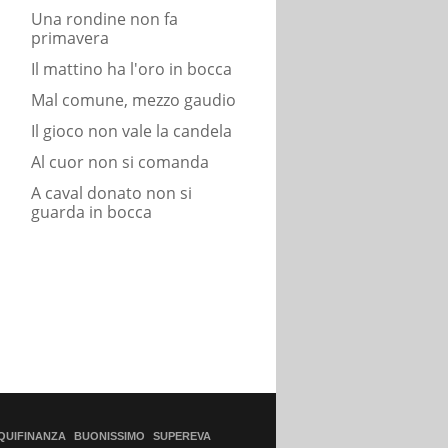
Una rondine non fa
primavera
Il mattino ha l'oro in bocca
Mal comune, mezzo gaudio
Il gioco non vale la candela
Al cuor non si comanda
A caval donato non si
guarda in bocca
QUIFINANZA
BUONISSIMO
SUPEREVA