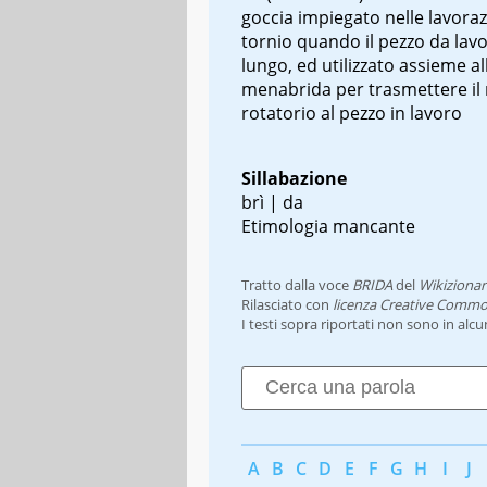
goccia impiegato nelle lavoraz
tornio quando il pezzo da lav
lungo, ed utilizzato assieme al
menabrida per trasmettere il
rotatorio al pezzo in lavoro
Sillabazione
brì | da
Etimologia mancante
Tratto dalla voce
BRIDA
del
Wikizionar
Rilasciato con
licenza Creative Commo
I testi sopra riportati non sono in alc
A
B
C
D
E
F
G
H
I
J