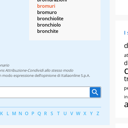
bromuri
bromuro
bronchiolite
bronchiolo
bronchite
I
d
at
d
onario
ns Attribuzione-Condividi allo stesso modo
un modo espressione dell’opinione di Italiaonline S.p.A.
t
p
i
K
L
M
N
O
P
Q
R
S
T
U
V
W
X
Y
Z