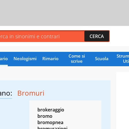
Come si
Strum
ario
Neologismi
Rimario
Scuola
scrive
Uti
ano:
Bromuri
brokeraggio
bromo
bromopnea
bromurazioni