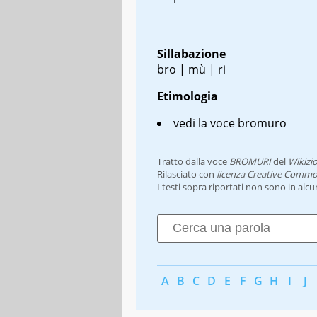
Sillabazione
bro | mù | ri
Etimologia
vedi la voce bromuro
Tratto dalla voce
BROMURI
del
Wikizi
Rilasciato con
licenza Creative Commo
I testi sopra riportati non sono in alc
A
B
C
D
E
F
G
H
I
J