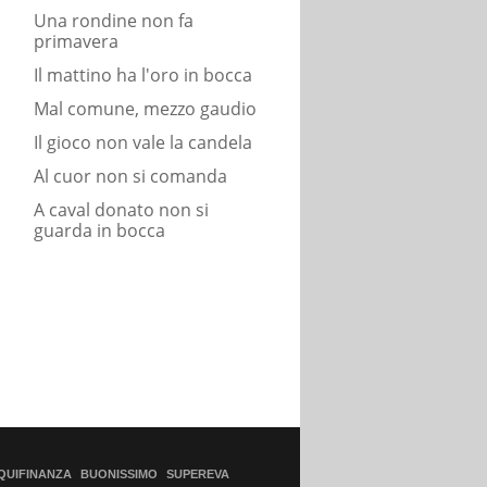
Una rondine non fa
primavera
Il mattino ha l'oro in bocca
Mal comune, mezzo gaudio
Il gioco non vale la candela
Al cuor non si comanda
A caval donato non si
guarda in bocca
QUIFINANZA
BUONISSIMO
SUPEREVA