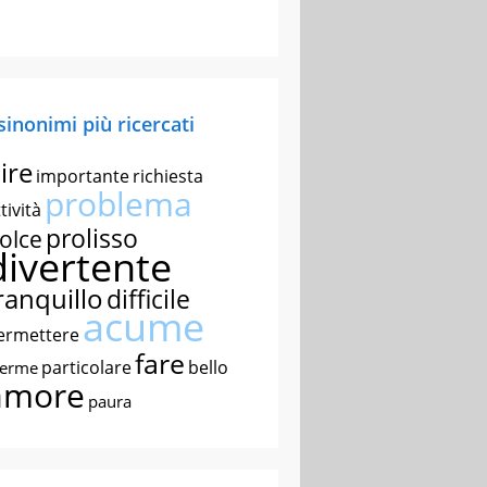
 sinonimi più ricercati
ire
importante
richiesta
problema
tività
prolisso
olce
divertente
ranquillo
difficile
acume
ermettere
fare
particolare
bello
nerme
amore
paura