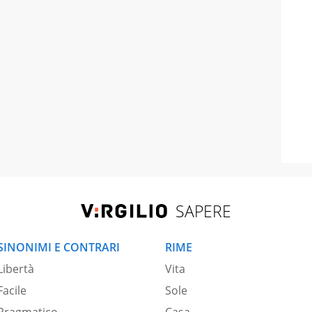
SAPERE
SINONIMI E CONTRARI
RIME
Libertà
Vita
Facile
Sole