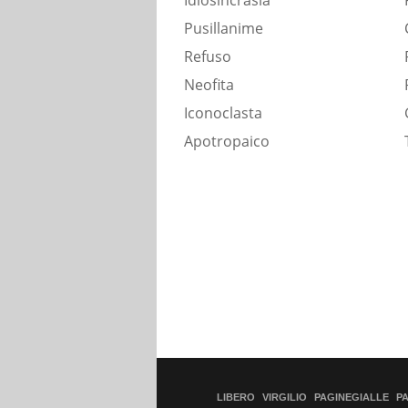
Idiosincrasia
Pusillanime
Refuso
Neofita
Iconoclasta
Apotropaico
LIBERO
VIRGILIO
PAGINEGIALLE
P