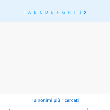
A
B
C
D
E
F
G
H
I
J
K
L
M
N
I sinonimi più ricercati