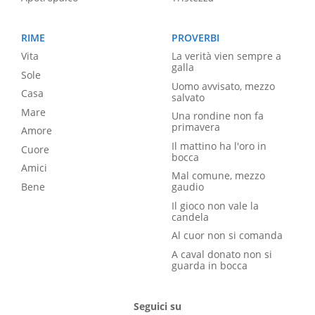
RIME
PROVERBI
Vita
La verità vien sempre a
galla
Sole
Uomo avvisato, mezzo
Casa
salvato
Mare
Una rondine non fa
primavera
Amore
Il mattino ha l'oro in
Cuore
bocca
Amici
Mal comune, mezzo
Bene
gaudio
Il gioco non vale la
candela
Al cuor non si comanda
A caval donato non si
guarda in bocca
Seguici su