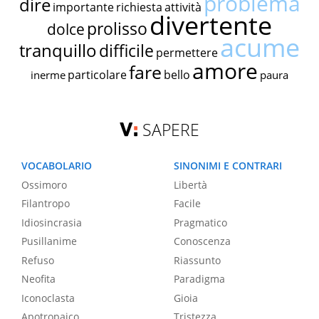
problema
dire
importante
richiesta
attività
divertente
prolisso
dolce
acume
tranquillo
difficile
permettere
amore
fare
particolare
bello
inerme
paura
SAPERE
VOCABOLARIO
SINONIMI E CONTRARI
Ossimoro
Libertà
Filantropo
Facile
Idiosincrasia
Pragmatico
Pusillanime
Conoscenza
Refuso
Riassunto
Neofita
Paradigma
Iconoclasta
Gioia
Apotropaico
Tristezza