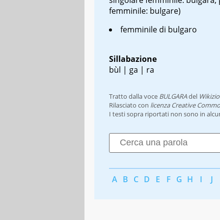
femminile: bulgare)
femminile di bulgaro
Sillabazione
bùl | ga | ra
Tratto dalla voce
BULGARA
del
Wikizio
Rilasciato con
licenza Creative Commo
I testi sopra riportati non sono in alc
A
B
C
D
E
F
G
H
I
J