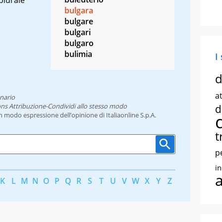
bulgara
bulgare
bulgari
bulgaro
bulimia
I
d
at
nario
ns Attribuzione-Condividi allo stesso modo
d
un modo espressione dell’opinione di Italiaonline S.p.A.
t
p
i
K
L
M
N
O
P
Q
R
S
T
U
V
W
X
Y
Z