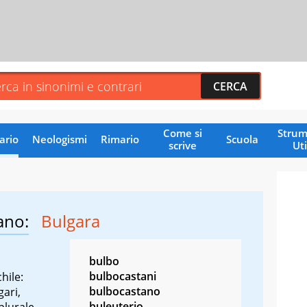
Come si
Strum
ario
Neologismi
Rimario
Scuola
scrive
Uti
ano:
Bulgara
bulbo
bulbocastani
hile:
bulbocastano
gari,
buleuterio
plurale