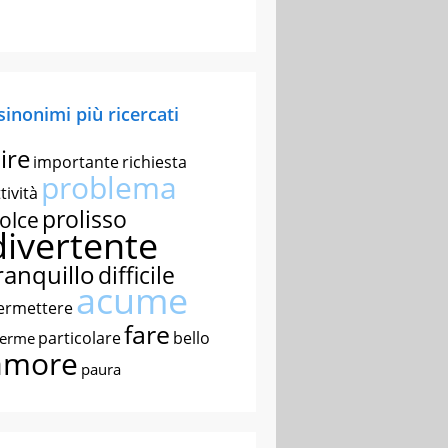
 sinonimi più ricercati
ire
importante
richiesta
problema
tività
prolisso
olce
divertente
ranquillo
difficile
acume
ermettere
fare
particolare
bello
nerme
amore
paura