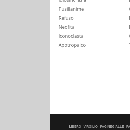
Idiosincrasia
Pusillanime
Refuso
Neofita
Iconoclasta
Apotropaico
LIBERO
VIRGILIO
PAGINEGIALLE
P