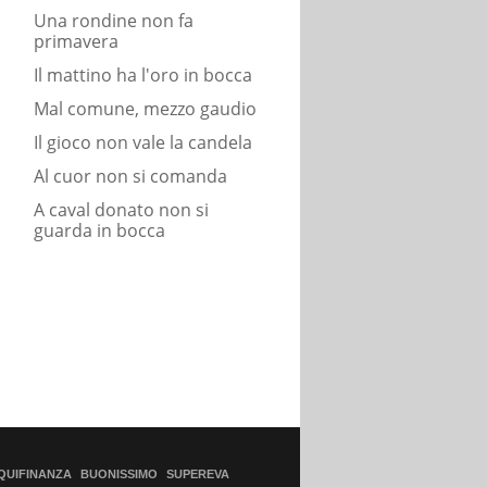
Una rondine non fa
primavera
Il mattino ha l'oro in bocca
Mal comune, mezzo gaudio
Il gioco non vale la candela
Al cuor non si comanda
A caval donato non si
guarda in bocca
QUIFINANZA
BUONISSIMO
SUPEREVA