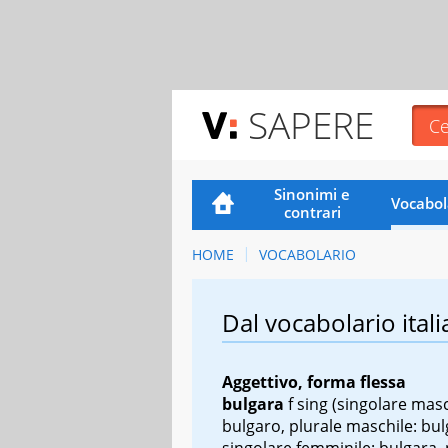
SAPERE
Sinonimi e
Vocabol
contrari
HOME
VOCABOLARIO
Dal vocabolario itali
Aggettivo, forma flessa
bulgara
f sing
(singolare masc
bulgaro, plurale maschile: bul
singolare femminile: bulgara, 