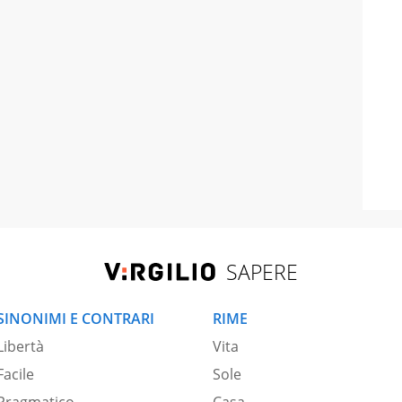
SAPERE
SINONIMI E CONTRARI
RIME
Libertà
Vita
Facile
Sole