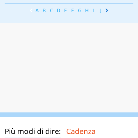
A
B
C
D
E
F
G
H
I
J
K
L
M
N
Più modi di dire:
Cadenza