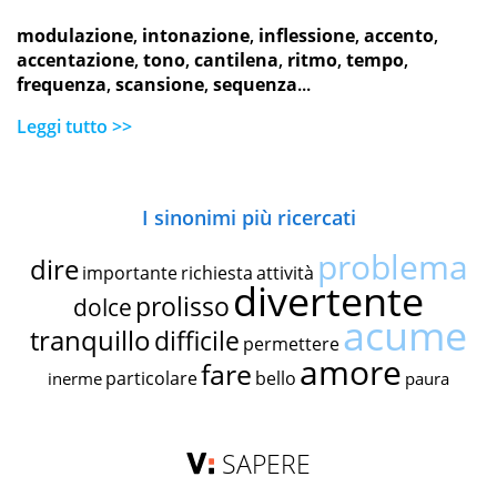
modulazione
,
intonazione
,
inflessione
,
accento
,
accentazione
,
tono
,
cantilena
,
ritmo
,
tempo
,
frequenza
,
scansione
,
sequenza
...
Leggi tutto >>
I sinonimi più ricercati
problema
dire
importante
richiesta
attività
divertente
prolisso
dolce
acume
tranquillo
difficile
permettere
amore
fare
particolare
bello
inerme
paura
SAPERE