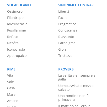
VOCABOLARIO
SINONIMI E CONTRARI
Ossimoro
Libertà
Filantropo
Facile
Idiosincrasia
Pragmatico
Pusillanime
Conoscenza
Refuso
Riassunto
Neofita
Paradigma
Iconoclasta
Gioia
Apotropaico
Tristezza
RIME
PROVERBI
Vita
La verità vien sempre a
galla
Sole
Uomo avvisato, mezzo
Casa
salvato
Mare
Una rondine non fa
primavera
Amore
Il mattino ha l'oro in