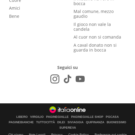
Cuore
bocca
Amici
Mal comune, mezzo
Bene
gaudio
Il gioco non vale la
candela
Al cuor non si comanda
A caval donato non si
guarda in bocca
Seguici su
LIBERO
VIRGILIO
PAGINEGIALLE
PAGINEGIALLE SHOP
PGCASA
PAGINEBIANCHE
TUTTOCITTÀ
DILEI
SIVIAGGIA
QUIFINANZA
BUONISSIMO
SUPEREVA
Chi siamo
Note Legali
Privacy
Cookie Policy
Preferenze sui cookie