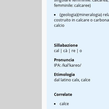
femminile: calcaree)
(geologia)(mineralogia) rel
costruito in calcare o carbona
calcio
Sillabazione
cal | cà | re | o
Pronuncia
IPA: /kal'kareo/
Etimologia
dal latino
calx
, calce
Correlate
calce