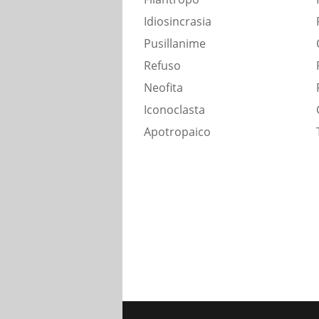
Idiosincrasia
Pusillanime
Refuso
Neofita
Iconoclasta
Apotropaico