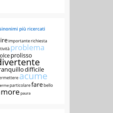
 sinonimi più ricercati
ire
importante
richiesta
problema
tività
prolisso
olce
divertente
ranquillo
difficile
acume
ermettere
fare
particolare
bello
nerme
amore
paura