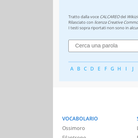
Tratto dalla voce
CALCAREO
del
Wikiz
Rilasciato con
licenza Creative Commo
I testi sopra riportati non sono in alc
A
B
C
D
E
F
G
H
I
J
VOCABOLARIO
Ossimoro
Filantropo