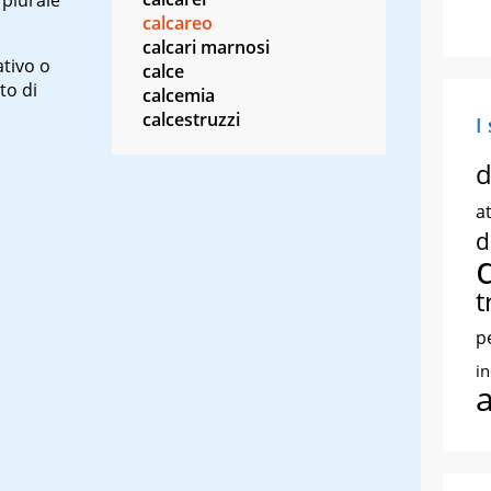
calcareo
calcari marnosi
ativo o
calce
to di
calcemia
calcestruzzi
I
d
at
d
t
p
i