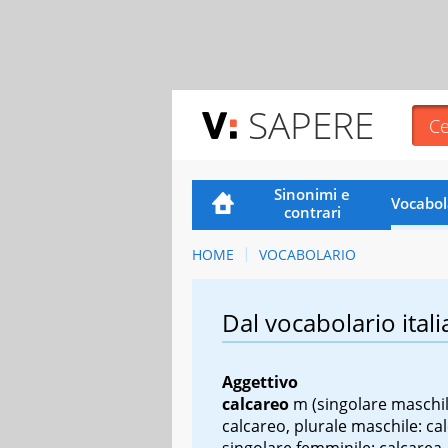
SAPERE
Sinonimi e
Vocabol
contrari
HOME
VOCABOLARIO
Dal vocabolario itali
Aggettivo
calcareo
m
(singolare maschil
calcareo, plurale maschile: cal
singolare femminile: calcarea,