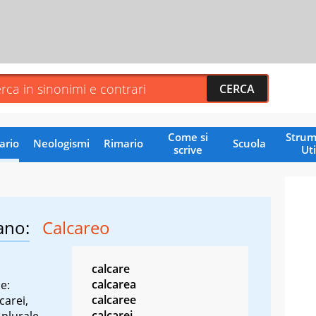
Come si
Strum
ario
Neologismi
Rimario
Scuola
scrive
Uti
ano:
Calcareo
calcare
calcarea
e:
calcaree
carei,
calcarei
 plurale