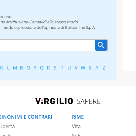
ionario
ns Attribuzione-Condividi allo stesso modo
un modo espressione dell’opinione di Italiaonline S.p.A.
K
L
M
N
O
P
Q
R
S
T
U
V
W
X
Y
Z
SAPERE
SINONIMI E CONTRARI
RIME
Libertà
Vita
Facile
Sole