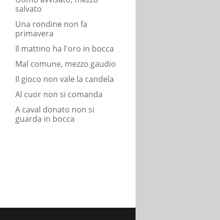
salvato
Una rondine non fa
primavera
Il mattino ha l'oro in bocca
Mal comune, mezzo gaudio
Il gioco non vale la candela
Al cuor non si comanda
A caval donato non si
guarda in bocca