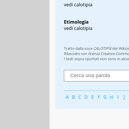
vedi calotipia
Etimologia
vedi calotipia
Tratto dalla voce
CALOTIPIE
del
Wikizi
Rilasciato con
licenza Creative Commo
I testi sopra riportati non sono in alc
A
B
C
D
E
F
G
H
I
J