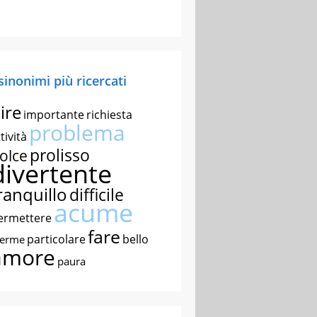
 sinonimi più ricercati
ire
importante
richiesta
problema
tività
prolisso
olce
divertente
ranquillo
difficile
acume
ermettere
fare
particolare
bello
nerme
amore
paura