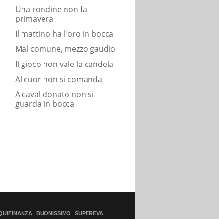
Una rondine non fa
primavera
Il mattino ha l'oro in bocca
Mal comune, mezzo gaudio
Il gioco non vale la candela
Al cuor non si comanda
A caval donato non si
guarda in bocca
QUIFINANZA
BUONISSIMO
SUPEREVA