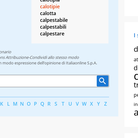
calotipie
calotta
calpestabile
calpestabili
calpestare
I
d
onario
ns Attribuzione-Condividi allo stesso modo
at
un modo espressione dell’opinione di Italiaonline S.p.A.
d
t
p
K
L
M
N
O
P
Q
R
S
T
U
V
W
X
Y
Z
i