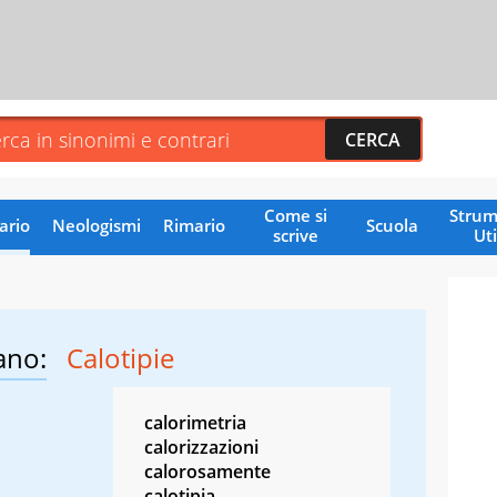
Come si
Strum
ario
Neologismi
Rimario
Scuola
scrive
Uti
ano:
Calotipie
calorimetria
calorizzazioni
calorosamente
calotipia