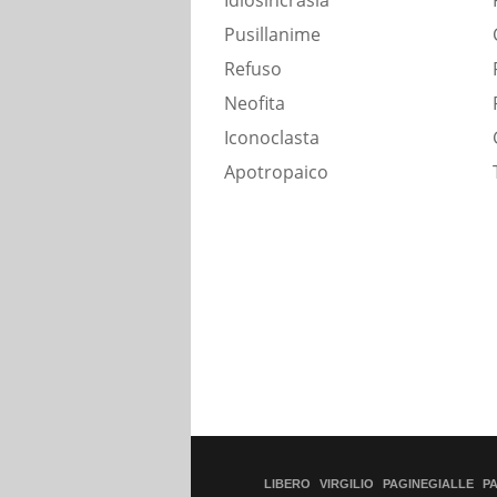
Idiosincrasia
Pusillanime
Refuso
Neofita
Iconoclasta
Apotropaico
LIBERO
VIRGILIO
PAGINEGIALLE
P