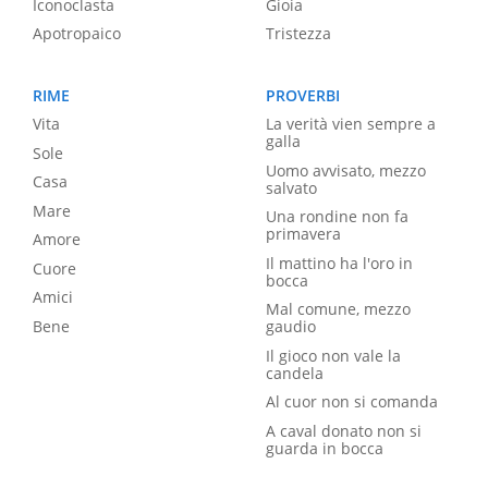
Iconoclasta
Gioia
Apotropaico
Tristezza
RIME
PROVERBI
Vita
La verità vien sempre a
galla
Sole
Uomo avvisato, mezzo
Casa
salvato
Mare
Una rondine non fa
primavera
Amore
Il mattino ha l'oro in
Cuore
bocca
Amici
Mal comune, mezzo
Bene
gaudio
Il gioco non vale la
candela
Al cuor non si comanda
A caval donato non si
guarda in bocca