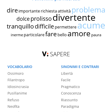
problema
dire
importante
richiesta
attività
divertente
prolisso
dolce
acume
tranquillo
difficile
permettere
amore
fare
particolare
bello
inerme
paura
SAPERE
VOCABOLARIO
SINONIMI E CONTRARI
Ossimoro
Libertà
Filantropo
Facile
Idiosincrasia
Pragmatico
Pusillanime
Conoscenza
Refuso
Riassunto
Neofita
Paradigma