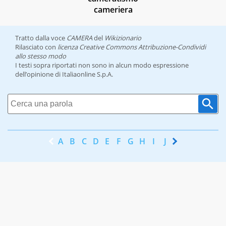
cameriera
Tratto dalla voce
CAMERA
del
Wikizionario
Rilasciato con
licenza Creative Commons Attribuzione-Condividi
allo stesso modo
I testi sopra riportati non sono in alcun modo espressione
dell’opinione di Italiaonline S.p.A.
A
B
C
D
E
F
G
H
I
J
K
L
M
N