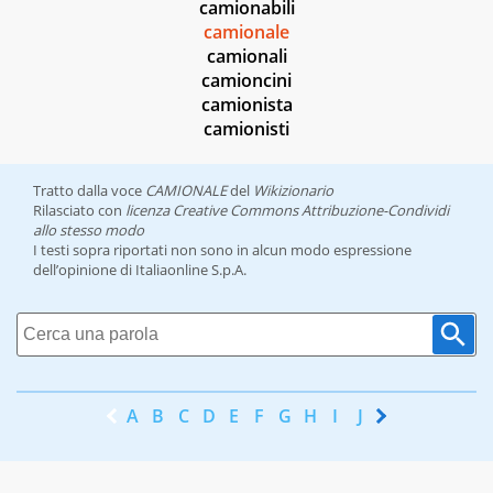
camionabili
camionale
camionali
camioncini
camionista
camionisti
Tratto dalla voce
CAMIONALE
del
Wikizionario
Rilasciato con
licenza Creative Commons Attribuzione-Condividi
allo stesso modo
I testi sopra riportati non sono in alcun modo espressione
dell’opinione di Italiaonline S.p.A.
A
B
C
D
E
F
G
H
I
J
K
L
M
N