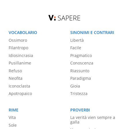
SAPERE
VOCABOLARIO
SINONIMI E CONTRARI
Ossimoro
Libertà
Filantropo
Facile
Idiosincrasia
Pragmatico
Pusillanime
Conoscenza
Refuso
Riassunto
Neofita
Paradigma
Iconoclasta
Gioia
Apotropaico
Tristezza
RIME
PROVERBI
Vita
La verità vien sempre a
galla
Sole