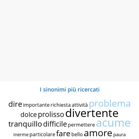
I sinonimi più ricercati
problema
dire
importante
richiesta
attività
divertente
prolisso
dolce
acume
tranquillo
difficile
permettere
amore
fare
particolare
bello
inerme
paura