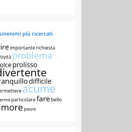
 sinonimi più ricercati
ire
importante
richiesta
problema
tività
prolisso
olce
divertente
ranquillo
difficile
acume
ermettere
fare
particolare
bello
nerme
amore
paura