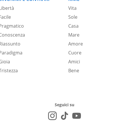
Libertà
Vita
Facile
Sole
Pragmatico
Casa
Conoscenza
Mare
Riassunto
Amore
Paradigma
Cuore
Gioia
Amici
Tristezza
Bene
Seguici su