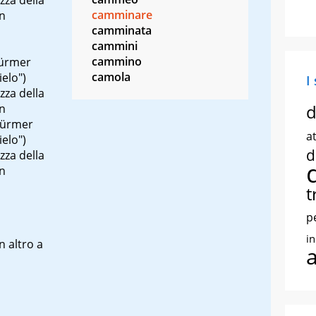
camminare
in
camminata
cammini
cammino
ürmer
camola
elo")
I
zza della
d
in
ürmer
at
elo")
d
zza della
in
t
p
i
n altro a