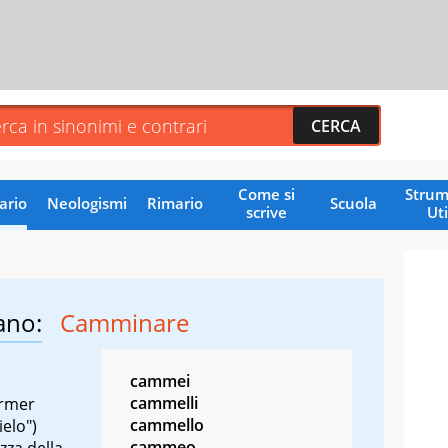
Come si
Strum
ario
Neologismi
Rimario
Scuola
scrive
Uti
ano:
Camminare
cammei
cammelli
rmer
cammello
elo")
cammeo
zza della