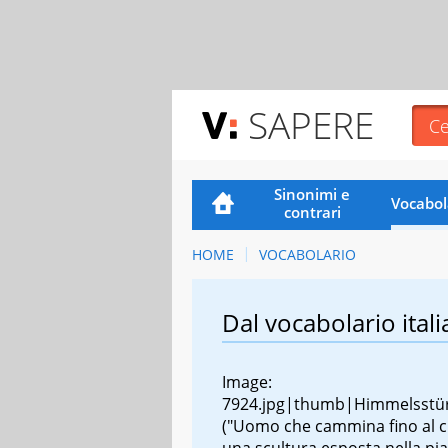
SAPERE
Sinonimi e
Vocabol
contrari
HOME
VOCABOLARIO
Dal vocabolario itali
Image:
7924.jpg|thumb|Himmelsstü
("Uomo che cammina fino al ci
una scultura esposta nella pia