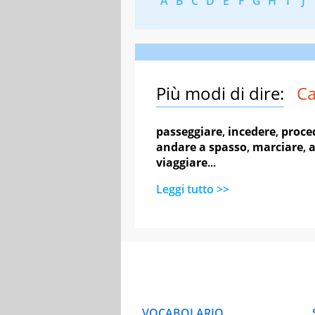
A
B
C
D
E
F
G
H
I
J
Più modi di dire:
C
passeggiare
,
incedere
,
proce
andare a spasso
,
marciare
,
viaggiare
...
Leggi tutto >>
VOCABOLARIO