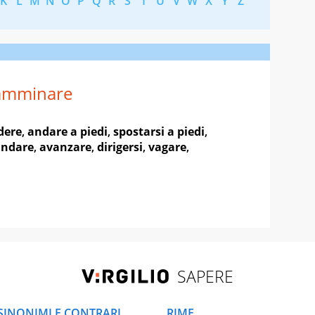
K
L
M
N
O
P
Q
R
S
T
U
V
W
X
Y
Z
amminare
dere
,
andare a piedi
,
spostarsi a piedi
,
andare
,
avanzare
,
dirigersi
,
vagare
,
SAPERE
SINONIMI E CONTRARI
RIME