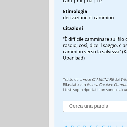
cam | mi | nà | re
Etimologia
derivazione di cammino
Citazioni
"È difficile camminare sul filo 
rasoio; così, dice il saggio, è a
cammino verso la salvezza" (K
Upaniṣad)
Tratto dalla voce
CAMMINARE
del
Wik
Rilasciato con
licenza Creative Commo
I testi sopra riportati non sono in alc