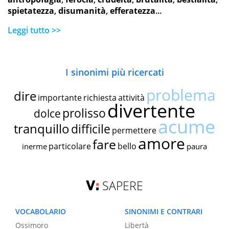
spietatezza
,
disumanità
,
efferatezza
...
Leggi tutto >>
I sinonimi più ricercati
problema
dire
importante
richiesta
attività
divertente
prolisso
dolce
acume
tranquillo
difficile
permettere
amore
fare
particolare
bello
inerme
paura
SAPERE
VOCABOLARIO
SINONIMI E CONTRARI
Ossimoro
Libertà