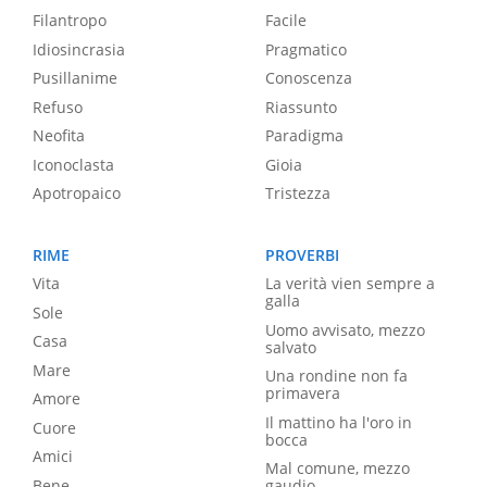
Filantropo
Facile
Idiosincrasia
Pragmatico
Pusillanime
Conoscenza
Refuso
Riassunto
Neofita
Paradigma
Iconoclasta
Gioia
Apotropaico
Tristezza
RIME
PROVERBI
Vita
La verità vien sempre a
galla
Sole
Uomo avvisato, mezzo
Casa
salvato
Mare
Una rondine non fa
primavera
Amore
Il mattino ha l'oro in
Cuore
bocca
Amici
Mal comune, mezzo
Bene
gaudio