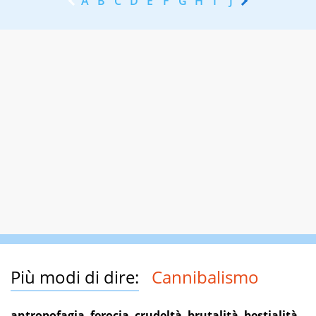
A
B
C
D
E
F
G
H
I
J
K
L
M
N
Più modi di dire:
Cannibalismo
antropofagia
,
ferocia
,
crudeltà
,
brutalità
,
bestialità
,