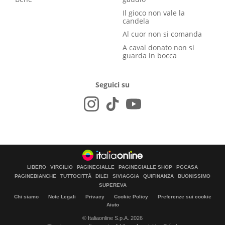
Il gioco non vale la
candela
Al cuor non si comanda
A caval donato non si
guarda in bocca
Seguici su
LIBERO
VIRGILIO
PAGINEGIALLE
PAGINEGIALLE SHOP
PGCASA
PAGINEBIANCHE
TUTTOCITTÀ
DILEI
SIVIAGGIA
QUIFINANZA
BUONISSIMO
SUPEREVA
Chi siamo
Note Legali
Privacy
Cookie Policy
Preferenze sui cookie
Aiuto
© Italiaonline S.p.A. 2026