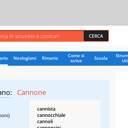
Come si
Strum
ario
Neologismi
Rimario
Scuola
scrive
Uti
ano:
Cannone
cannista
cannocchiale
noni)
cannoli
cannoncini