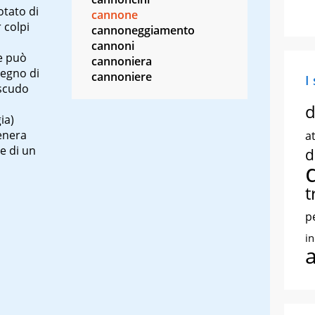
otato di
cannone
 colpi
cannoneggiamento
cannoni
he può
cannoniera
segno di
cannoniere
I
 scudo
d
ia)
genera
at
e di un
d
t
p
i