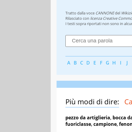
Tratto dalla voce
CANNONE
del
Wikizi
Rilasciato con
licenza Creative Commo
I testi sopra riportati non sono in alc
A
B
C
D
E
F
G
H
I
J
Più modi di dire:
C
pezzo da artiglieria
,
bocca d
fuoriclasse
,
campione
,
feno