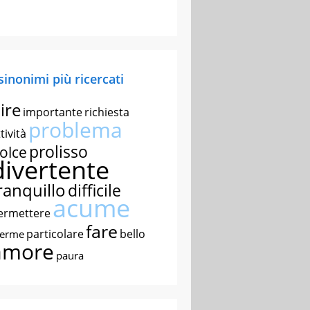
 sinonimi più ricercati
ire
importante
richiesta
problema
tività
prolisso
olce
divertente
ranquillo
difficile
acume
ermettere
fare
particolare
bello
nerme
amore
paura