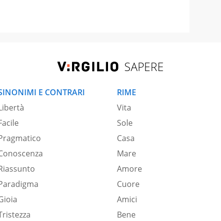
SAPERE
SINONIMI E CONTRARI
RIME
Libertà
Vita
Facile
Sole
Pragmatico
Casa
Conoscenza
Mare
Riassunto
Amore
Paradigma
Cuore
Gioia
Amici
Tristezza
Bene