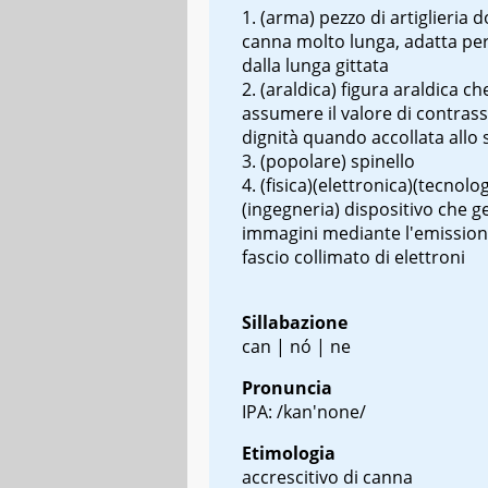
(arma) pezzo di artiglieria d
canna molto lunga, adatta per
dalla lunga gittata
(araldica) figura araldica c
assumere il valore di contras
dignità quando accollata allo
(popolare) spinello
(fisica)(elettronica)(tecnolog
(ingegneria) dispositivo che 
immagini mediante l'emission
fascio collimato di elettroni
Sillabazione
can | nó | ne
Pronuncia
IPA: /kan'none/
Etimologia
accrescitivo di canna