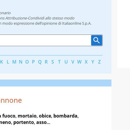
onario
ns Attribuzione-Condividi allo stesso modo
un modo espressione dell’opinione di Italiaonline S.p.A.
K
L
M
N
O
P
Q
R
S
T
U
V
W
X
Y
Z
annone
a fuoco
,
mortaio
,
obice
,
bombarda
,
meno
,
portento
,
asso
...