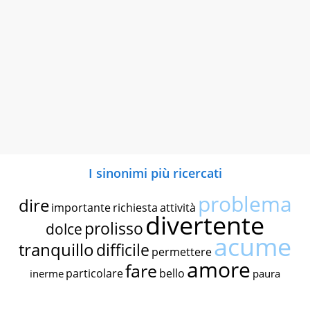
I sinonimi più ricercati
problema
dire
importante
richiesta
attività
divertente
prolisso
dolce
acume
tranquillo
difficile
permettere
amore
fare
particolare
bello
inerme
paura