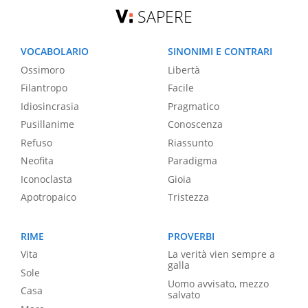
SAPERE
VOCABOLARIO
SINONIMI E CONTRARI
Ossimoro
Libertà
Filantropo
Facile
Idiosincrasia
Pragmatico
Pusillanime
Conoscenza
Refuso
Riassunto
Neofita
Paradigma
Iconoclasta
Gioia
Apotropaico
Tristezza
RIME
PROVERBI
Vita
La verità vien sempre a
galla
Sole
Uomo avvisato, mezzo
Casa
salvato