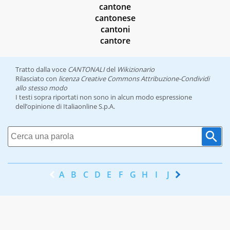
cantone
cantonese
cantoni
cantore
Tratto dalla voce
CANTONALI
del
Wikizionario
Rilasciato con
licenza Creative Commons Attribuzione-Condividi
allo stesso modo
I testi sopra riportati non sono in alcun modo espressione
dell’opinione di Italiaonline S.p.A.
A
B
C
D
E
F
G
H
I
J
K
L
M
N