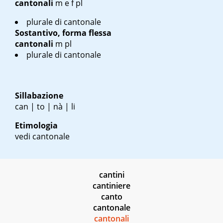
cantonali
m
e
f pl
plurale di cantonale
Sostantivo, forma flessa
cantonali
m pl
plurale di cantonale
Sillabazione
can | to | nà | li
Etimologia
vedi cantonale
cantini
cantiniere
canto
cantonale
cantonali