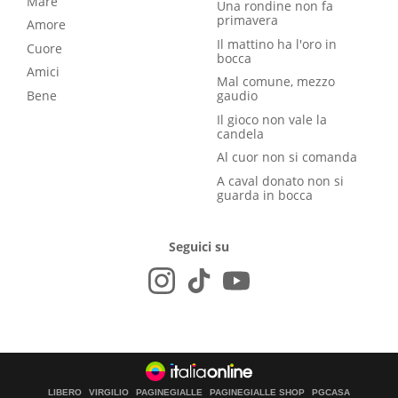
Mare
Una rondine non fa
primavera
Amore
Il mattino ha l'oro in
Cuore
bocca
Amici
Mal comune, mezzo
Bene
gaudio
Il gioco non vale la
candela
Al cuor non si comanda
A caval donato non si
guarda in bocca
Seguici su
LIBERO
VIRGILIO
PAGINEGIALLE
PAGINEGIALLE SHOP
PGCASA