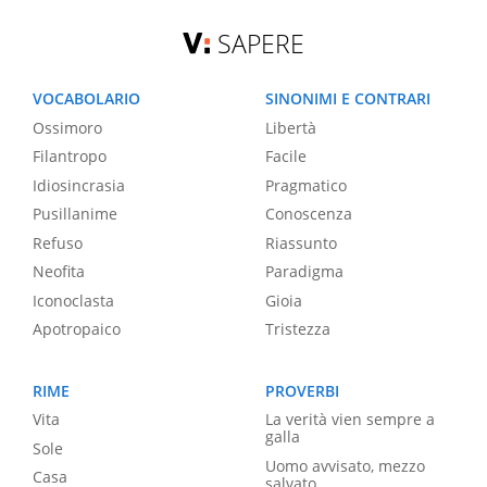
SAPERE
VOCABOLARIO
SINONIMI E CONTRARI
Ossimoro
Libertà
Filantropo
Facile
Idiosincrasia
Pragmatico
Pusillanime
Conoscenza
Refuso
Riassunto
Neofita
Paradigma
Iconoclasta
Gioia
Apotropaico
Tristezza
RIME
PROVERBI
Vita
La verità vien sempre a
galla
Sole
Uomo avvisato, mezzo
Casa
salvato