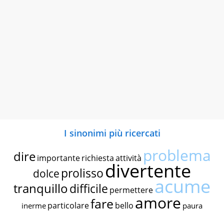
I sinonimi più ricercati
problema
dire
importante
richiesta
attività
divertente
prolisso
dolce
acume
tranquillo
difficile
permettere
amore
fare
particolare
bello
inerme
paura