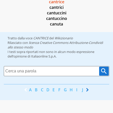
cantrice
cantrici
cantuccini
cantuccino
canuta
Tratto dalla voce
CANTRICE
del
Wikizionario
Rilasciato con
licenza Creative Commons Attribuzione-Condividi
allo stesso modo
I testi sopra riportati non sono in alcun modo espressione
dell’opinione di Italiaonline S.p.A.
A
B
C
D
E
F
G
H
I
J
K
L
M
N