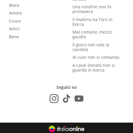
Mare
Una rondine non fa
primavera
Amore
Il mattino ha l'oro in
Cuore
bocca
Amici
Mal comune, mezzo
Bene
gaudio
Il gioco non vale la
candela
Al cuor non si comanda
A caval donato non si
guarda in bocca
Seguici su