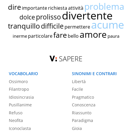
problema
dire
importante
richiesta
attività
divertente
prolisso
dolce
acume
tranquillo
difficile
permettere
amore
fare
particolare
bello
inerme
paura
SAPERE
VOCABOLARIO
SINONIMI E CONTRARI
Ossimoro
Libertà
Filantropo
Facile
Idiosincrasia
Pragmatico
Pusillanime
Conoscenza
Refuso
Riassunto
Neofita
Paradigma
Iconoclasta
Gioia