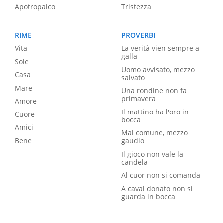
Apotropaico
Tristezza
RIME
PROVERBI
Vita
La verità vien sempre a
galla
Sole
Uomo avvisato, mezzo
Casa
salvato
Mare
Una rondine non fa
primavera
Amore
Il mattino ha l'oro in
Cuore
bocca
Amici
Mal comune, mezzo
Bene
gaudio
Il gioco non vale la
candela
Al cuor non si comanda
A caval donato non si
guarda in bocca