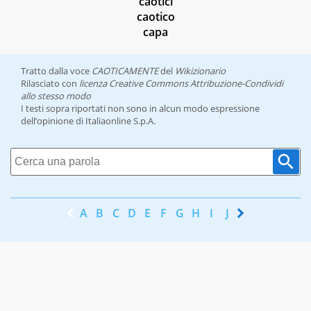
caotici
caotico
capa
Tratto dalla voce
CAOTICAMENTE
del
Wikizionario
Rilasciato con
licenza Creative Commons Attribuzione-Condividi
allo stesso modo
I testi sopra riportati non sono in alcun modo espressione
dell’opinione di Italiaonline S.p.A.
A
B
C
D
E
F
G
H
I
J
K
L
M
N