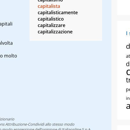
capitalista
capitalisticamente
capitalistico
pitali
capitalizzare
capitalizzazione
I
alvolta
d
o molto
at
d
t
p
i
izionario
ns Attribuzione-Condividi allo stesso modo
un modo espressione dell’opinione di Italiaonline S.p.A.