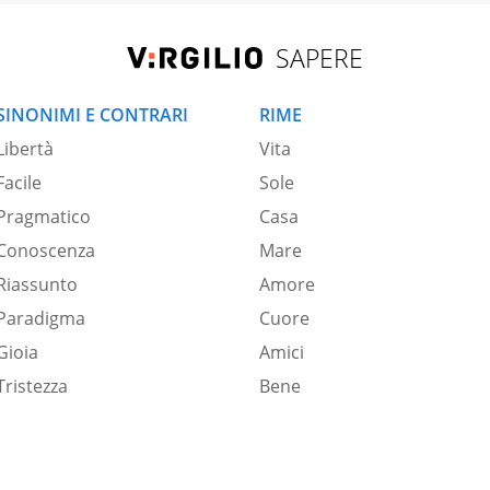
SAPERE
SINONIMI E CONTRARI
RIME
Libertà
Vita
Facile
Sole
Pragmatico
Casa
Conoscenza
Mare
Riassunto
Amore
Paradigma
Cuore
Gioia
Amici
Tristezza
Bene