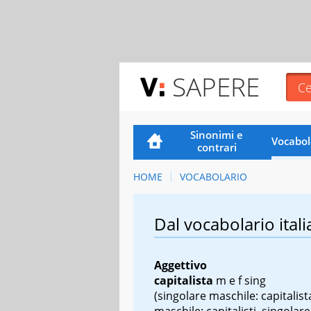
SAPERE
Sinonimi e
Vocabol
contrari
HOME
VOCABOLARIO
Dal vocabolario itali
Aggettivo
capitalista
m
e
f sing
(singolare maschile: capitalist
maschile: capitalisti, singolare