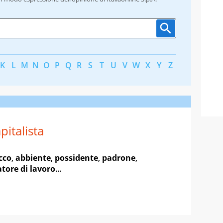
K
L
M
N
O
P
Q
R
S
T
U
V
W
X
Y
Z
pitalista
icco
,
abbiente
,
possidente
,
padrone
,
tore di lavoro
...