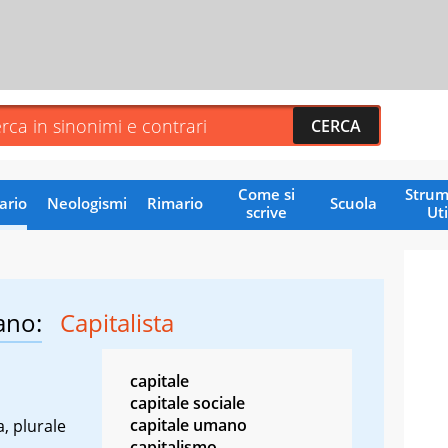
Come si
Strum
ario
Neologismi
Rimario
Scuola
scrive
Uti
ano:
Capitalista
capitale
capitale sociale
capitale umano
a, plurale
capitalismo