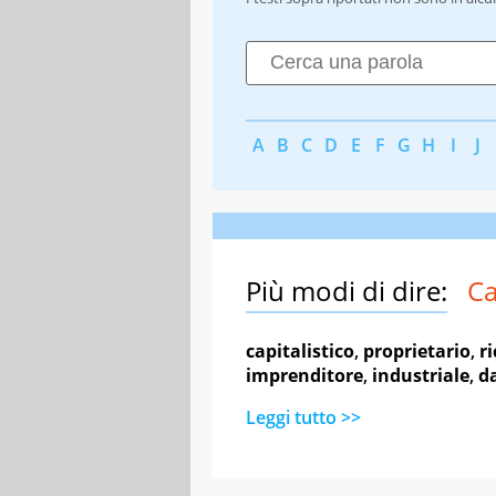
A
B
C
D
E
F
G
H
I
J
Più modi di dire:
Ca
capitalistico
,
proprietario
,
r
imprenditore
,
industriale
,
da
Leggi tutto >>