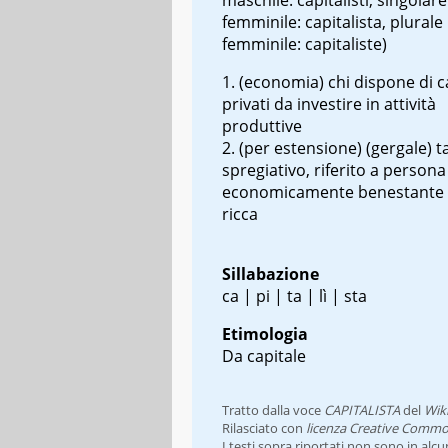
femminile: capitalista, plurale
femminile: capitaliste)
(economia) chi dispone di ca
privati da investire in attività
produttive
(per estensione) (gergale) t
spregiativo, riferito a persona
economicamente benestante 
ricca
Sillabazione
ca | pi | ta | lì | sta
Etimologia
Da capitale
Tratto dalla voce
CAPITALISTA
del
Wik
Rilasciato con
licenza Creative Commo
I testi sopra riportati non sono in alc