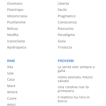
Ossimoro
Libertà
Filantropo
Facile
Idiosincrasia
Pragmatico
Pusillanime
Conoscenza
Refuso
Riassunto
Neofita
Paradigma
Iconoclasta
Gioia
Apotropaico
Tristezza
RIME
PROVERBI
Vita
La verità vien sempre a
galla
Sole
Uomo avvisato, mezzo
Casa
salvato
Mare
Una rondine non fa
primavera
Amore
Il mattino ha l'oro in
Cuore
bocca
Amici