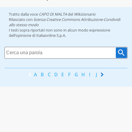
Tratto dalla voce
CAPO DI MALTA
del
Wikizionario
Rilasciato con
licenza Creative Commons Attribuzione-Condividi
allo stesso modo
I testi sopra riportati non sono in alcun modo espressione
dell’opinione di Italiaonline S.p.A.
A
B
C
D
E
F
G
H
I
J
K
L
M
N