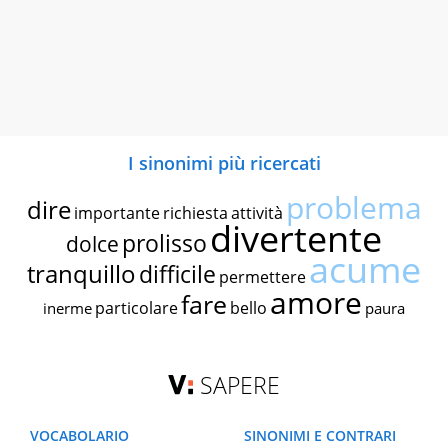
I sinonimi più ricercati
problema
dire
importante
richiesta
attività
divertente
prolisso
dolce
acume
tranquillo
difficile
permettere
amore
fare
particolare
bello
inerme
paura
SAPERE
VOCABOLARIO
SINONIMI E CONTRARI