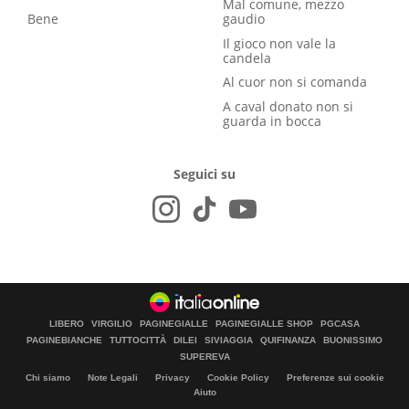
Mal comune, mezzo
Bene
gaudio
Il gioco non vale la
candela
Al cuor non si comanda
A caval donato non si
guarda in bocca
Seguici su
LIBERO
VIRGILIO
PAGINEGIALLE
PAGINEGIALLE SHOP
PGCASA
PAGINEBIANCHE
TUTTOCITTÀ
DILEI
SIVIAGGIA
QUIFINANZA
BUONISSIMO
SUPEREVA
Chi siamo
Note Legali
Privacy
Cookie Policy
Preferenze sui cookie
Aiuto