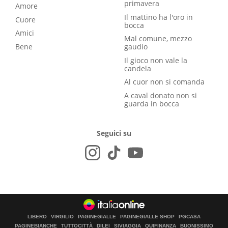
primavera
Amore
Il mattino ha l'oro in
Cuore
bocca
Amici
Mal comune, mezzo
Bene
gaudio
Il gioco non vale la
candela
Al cuor non si comanda
A caval donato non si
guarda in bocca
Seguici su
LIBERO
VIRGILIO
PAGINEGIALLE
PAGINEGIALLE SHOP
PGCASA
PAGINEBIANCHE
TUTTOCITTÀ
DILEI
SIVIAGGIA
QUIFINANZA
BUONISSIMO