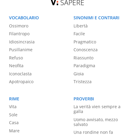
SAPERE
VOCABOLARIO
SINONIMI E CONTRARI
Ossimoro
Libertà
Filantropo
Facile
Idiosincrasia
Pragmatico
Pusillanime
Conoscenza
Refuso
Riassunto
Neofita
Paradigma
Iconoclasta
Gioia
Apotropaico
Tristezza
RIME
PROVERBI
Vita
La verità vien sempre a
galla
Sole
Uomo avvisato, mezzo
Casa
salvato
Mare
Una rondine non fa