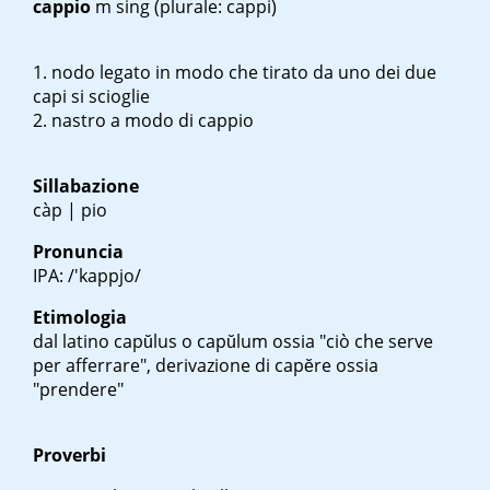
cappio
m sing
(plurale: cappi)
nodo legato in modo che tirato da uno dei due
capi si scioglie
nastro a modo di cappio
Sillabazione
càp | pio
Pronuncia
IPA: /'kappjo/
Etimologia
dal latino
capŭlus
o capŭlum ossia "ciò che serve
per afferrare", derivazione di
capĕre
ossia
"prendere"
Proverbi