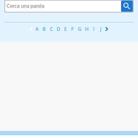
A
B
C
D
E
F
G
H
I
J
K
L
M
N