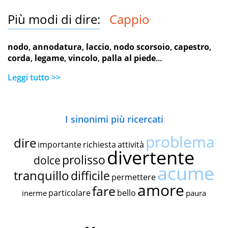
Più modi di dire:
Cappio
nodo
,
annodatura
,
laccio
,
nodo scorsoio
,
capestro
,
corda
,
legame
,
vincolo
,
palla al piede
...
Leggi tutto >>
I sinonimi più ricercati
problema
dire
importante
richiesta
attività
divertente
prolisso
dolce
acume
tranquillo
difficile
permettere
amore
fare
particolare
bello
inerme
paura