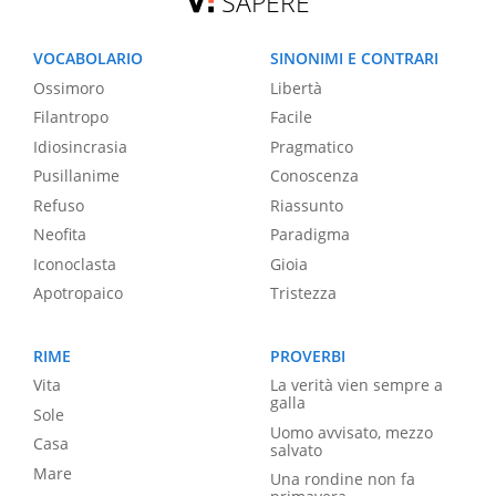
SAPERE
VOCABOLARIO
SINONIMI E CONTRARI
Ossimoro
Libertà
Filantropo
Facile
Idiosincrasia
Pragmatico
Pusillanime
Conoscenza
Refuso
Riassunto
Neofita
Paradigma
Iconoclasta
Gioia
Apotropaico
Tristezza
RIME
PROVERBI
Vita
La verità vien sempre a
galla
Sole
Uomo avvisato, mezzo
Casa
salvato
Mare
Una rondine non fa