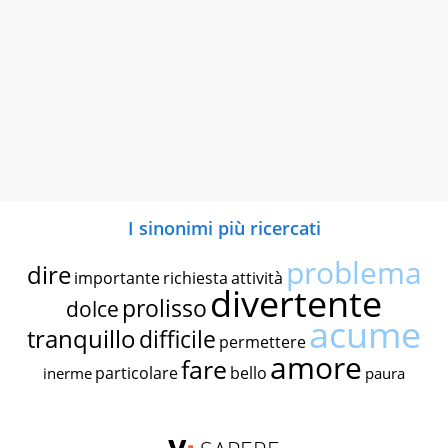
I sinonimi più ricercati
problema
dire
importante
richiesta
attività
divertente
prolisso
dolce
acume
tranquillo
difficile
permettere
amore
fare
particolare
bello
inerme
paura