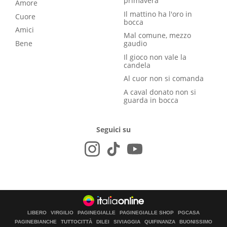
primavera
Amore
Il mattino ha l'oro in
Cuore
bocca
Amici
Mal comune, mezzo
Bene
gaudio
Il gioco non vale la
candela
Al cuor non si comanda
A caval donato non si
guarda in bocca
Seguici su
LIBERO
VIRGILIO
PAGINEGIALLE
PAGINEGIALLE SHOP
PGCASA
PAGINEBIANCHE
TUTTOCITTÀ
DILEI
SIVIAGGIA
QUIFINANZA
BUONISSIMO