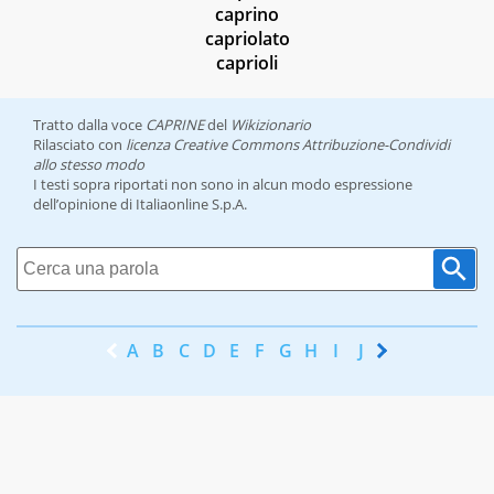
caprino
capriolato
caprioli
Tratto dalla voce
CAPRINE
del
Wikizionario
Rilasciato con
licenza Creative Commons Attribuzione-Condividi
allo stesso modo
I testi sopra riportati non sono in alcun modo espressione
dell’opinione di Italiaonline S.p.A.
A
B
C
D
E
F
G
H
I
J
K
L
M
N