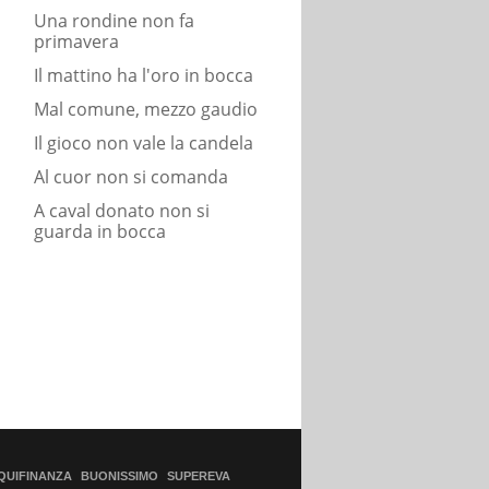
Una rondine non fa
primavera
Il mattino ha l'oro in bocca
Mal comune, mezzo gaudio
Il gioco non vale la candela
Al cuor non si comanda
A caval donato non si
guarda in bocca
QUIFINANZA
BUONISSIMO
SUPEREVA