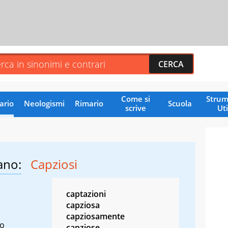
Come si
Strum
ario
Neologismi
Rimario
Scuola
scrive
Uti
ano:
Capziosi
captazioni
capziosa
capziosamente
so
capziose