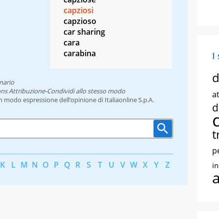
capziosi
capzioso
car sharing
cara
carabina
I
d
nario
ns Attribuzione-Condividi allo stesso modo
at
un modo espressione dell’opinione di Italiaonline S.p.A.
d
t
p
K
L
M
N
O
P
Q
R
S
T
U
V
W
X
Y
Z
i