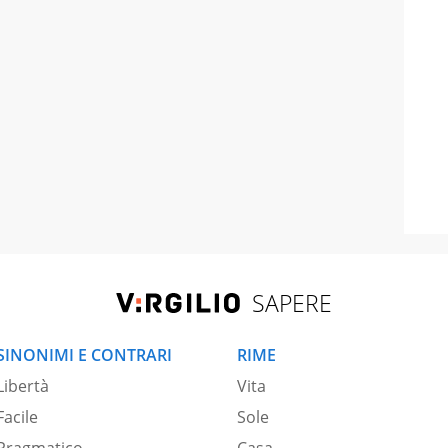
SAPERE
SINONIMI E CONTRARI
RIME
Libertà
Vita
Facile
Sole