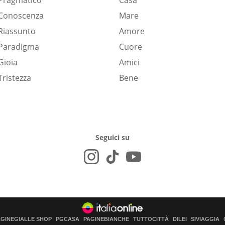
Pragmatico
Casa
Conoscenza
Mare
Riassunto
Amore
Paradigma
Cuore
Gioia
Amici
Tristezza
Bene
Seguici su
AGINEGIALLE SHOP
PGCASA
PAGINEBIANCHE
TUTTOCITTÀ
DILEI
SIVIAGGIA