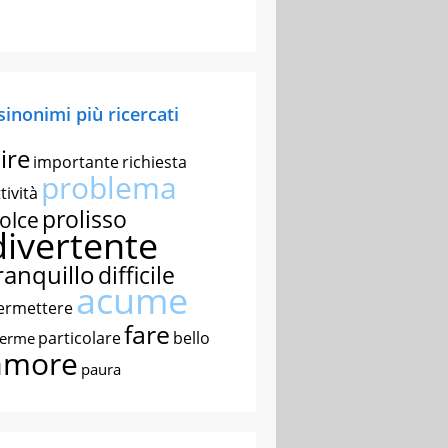
 sinonimi più ricercati
ire
importante
richiesta
problema
tività
prolisso
olce
divertente
ranquillo
difficile
acume
ermettere
fare
particolare
bello
nerme
amore
paura