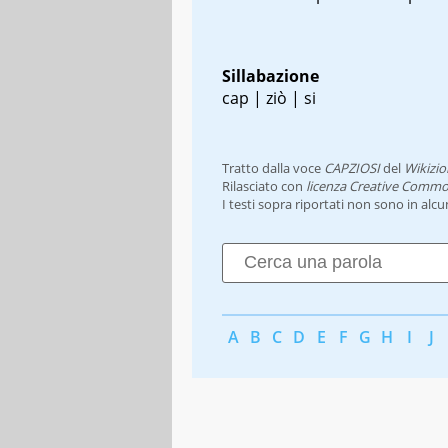
Sillabazione
cap | ziò | si
Tratto dalla voce
CAPZIOSI
del
Wikizio
Rilasciato con
licenza Creative Commo
I testi sopra riportati non sono in alc
A
B
C
D
E
F
G
H
I
J