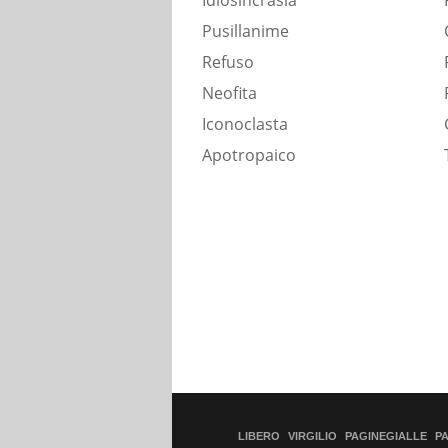
Idiosincrasia
Pusillanime
Refuso
Neofita
Iconoclasta
Apotropaico
LIBERO
VIRGILIO
PAGINEGIALLE
P