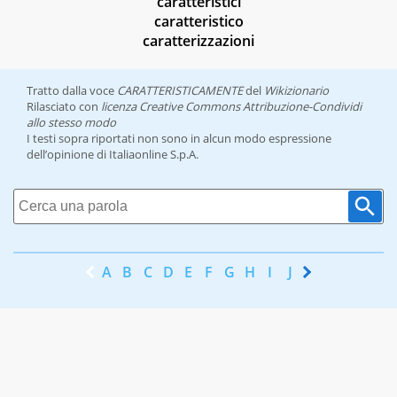
caratteristici
caratteristico
caratterizzazioni
Tratto dalla voce
CARATTERISTICAMENTE
del
Wikizionario
Rilasciato con
licenza Creative Commons Attribuzione-Condividi
allo stesso modo
I testi sopra riportati non sono in alcun modo espressione
dell’opinione di Italiaonline S.p.A.
A
B
C
D
E
F
G
H
I
J
K
L
M
N