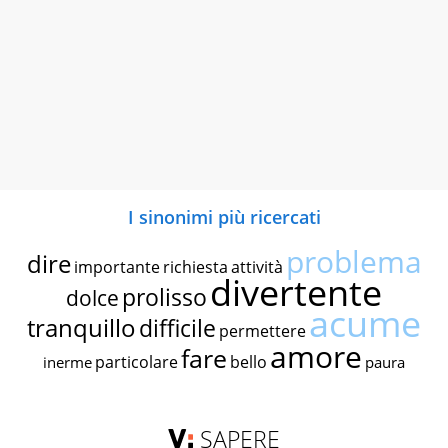
I sinonimi più ricercati
problema
dire
importante
richiesta
attività
divertente
prolisso
dolce
acume
tranquillo
difficile
permettere
amore
fare
particolare
bello
inerme
paura
SAPERE