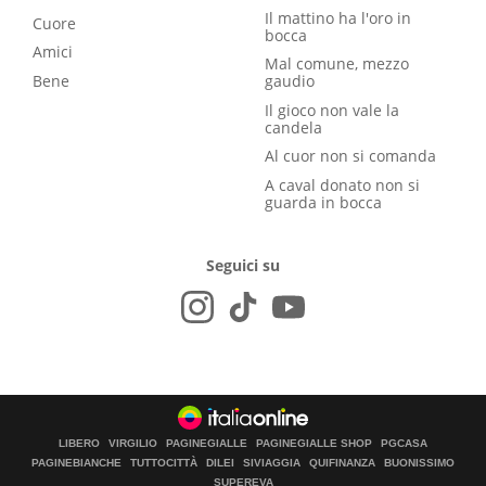
Il mattino ha l'oro in
Cuore
bocca
Amici
Mal comune, mezzo
Bene
gaudio
Il gioco non vale la
candela
Al cuor non si comanda
A caval donato non si
guarda in bocca
Seguici su
LIBERO
VIRGILIO
PAGINEGIALLE
PAGINEGIALLE SHOP
PGCASA
PAGINEBIANCHE
TUTTOCITTÀ
DILEI
SIVIAGGIA
QUIFINANZA
BUONISSIMO
SUPEREVA