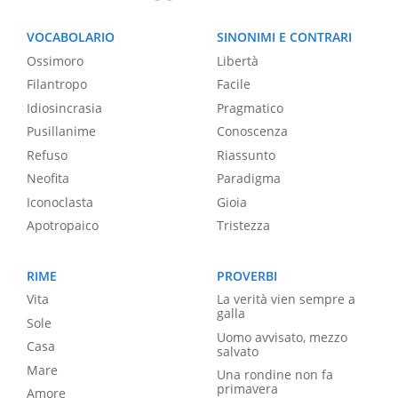
VOCABOLARIO
SINONIMI E CONTRARI
Ossimoro
Libertà
Filantropo
Facile
Idiosincrasia
Pragmatico
Pusillanime
Conoscenza
Refuso
Riassunto
Neofita
Paradigma
Iconoclasta
Gioia
Apotropaico
Tristezza
RIME
PROVERBI
Vita
La verità vien sempre a
galla
Sole
Uomo avvisato, mezzo
Casa
salvato
Mare
Una rondine non fa
primavera
Amore