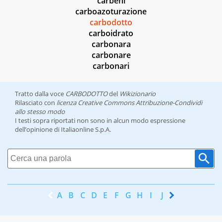
carbeni
carboazoturazione
carbodotto
carboidrato
carbonara
carbonare
carbonari
Tratto dalla voce
CARBODOTTO
del
Wikizionario
Rilasciato con
licenza Creative Commons Attribuzione-Condividi
allo stesso modo
I testi sopra riportati non sono in alcun modo espressione
dell’opinione di Italiaonline S.p.A.
A
B
C
D
E
F
G
H
I
J
K
L
M
N