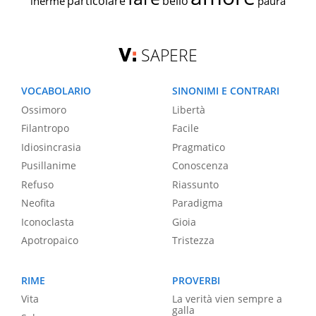
particolare
bello
inerme
paura
SAPERE
VOCABOLARIO
SINONIMI E CONTRARI
Ossimoro
Libertà
Filantropo
Facile
Idiosincrasia
Pragmatico
Pusillanime
Conoscenza
Refuso
Riassunto
Neofita
Paradigma
Iconoclasta
Gioia
Apotropaico
Tristezza
RIME
PROVERBI
Vita
La verità vien sempre a
galla