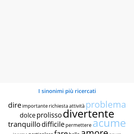
I sinonimi più ricercati
problema
dire
importante
richiesta
attività
divertente
prolisso
dolce
acume
tranquillo
difficile
permettere
amore
fare