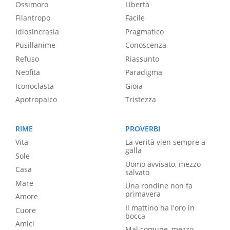
Ossimoro
Libertà
Filantropo
Facile
Idiosincrasia
Pragmatico
Pusillanime
Conoscenza
Refuso
Riassunto
Neofita
Paradigma
Iconoclasta
Gioia
Apotropaico
Tristezza
RIME
PROVERBI
Vita
La verità vien sempre a
galla
Sole
Uomo avvisato, mezzo
Casa
salvato
Mare
Una rondine non fa
primavera
Amore
Il mattino ha l'oro in
Cuore
bocca
Amici
Mal comune, mezzo