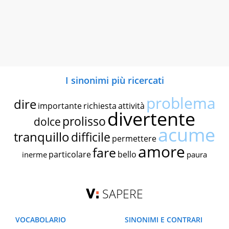
I sinonimi più ricercati
problema
dire
importante
richiesta
attività
divertente
prolisso
dolce
acume
tranquillo
difficile
permettere
amore
fare
particolare
bello
inerme
paura
SAPERE
VOCABOLARIO
SINONIMI E CONTRARI