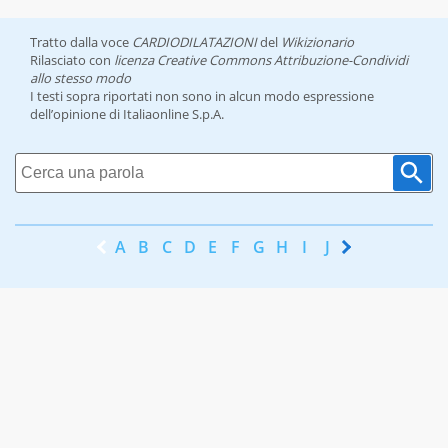
Tratto dalla voce
CARDIODILATAZIONI
del
Wikizionario
Rilasciato con
licenza Creative Commons Attribuzione-Condividi
allo stesso modo
I testi sopra riportati non sono in alcun modo espressione
dell’opinione di Italiaonline S.p.A.
A
B
C
D
E
F
G
H
I
J
K
L
M
N