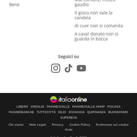
Bene
gaudio
Il gioco non vale la
candela
Al cuor non si comanda
A caval donato non si
guarda in bocca
Seguici su
LIBERO
VIRGILIO
PAGINEGIALLE
PAGINEGIALLE SHOP
PGCASA
PAGINEBIANCHE
TUTTOCITTÀ
DILEI
SIVIAGGIA
QUIFINANZA
BUONISSIMO
SUPEREVA
Chi siamo
Note Legali
Privacy
Cookie Policy
Preferenze sui cookie
Aiuto