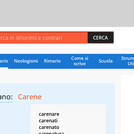
Come si
Strum
ario
Neologismi
Rimario
Scuola
scrive
Uti
ano:
Carene
carenare
carenati
carenato
carenatura