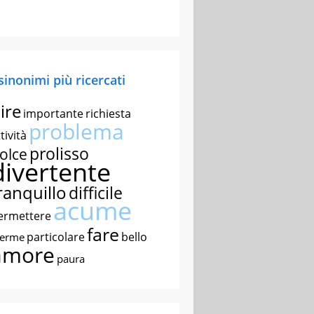
 sinonimi più ricercati
ire
importante
richiesta
problema
tività
prolisso
olce
divertente
ranquillo
difficile
acume
ermettere
fare
particolare
bello
nerme
amore
paura