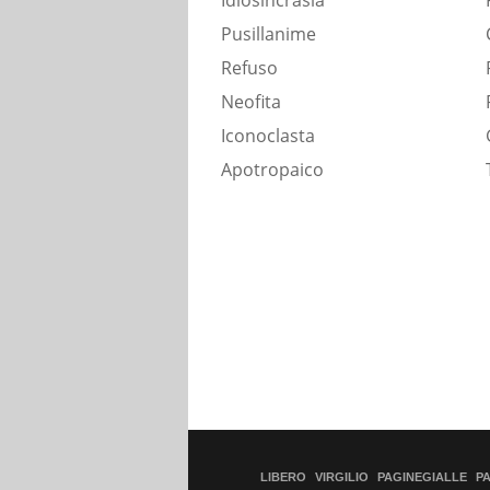
Idiosincrasia
Pusillanime
Refuso
Neofita
Iconoclasta
Apotropaico
LIBERO
VIRGILIO
PAGINEGIALLE
P