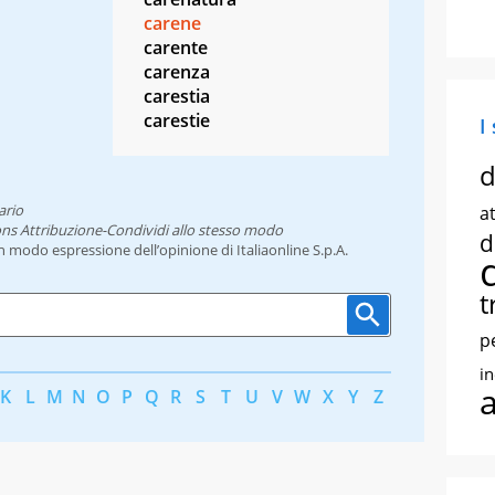
carene
carente
carenza
carestia
carestie
I
d
ario
at
ns Attribuzione-Condividi allo stesso modo
d
un modo espressione dell’opinione di Italiaonline S.p.A.
t
p
i
K
L
M
N
O
P
Q
R
S
T
U
V
W
X
Y
Z