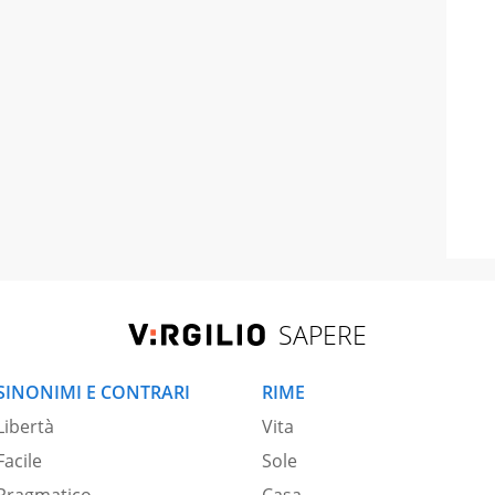
SAPERE
SINONIMI E CONTRARI
RIME
Libertà
Vita
Facile
Sole