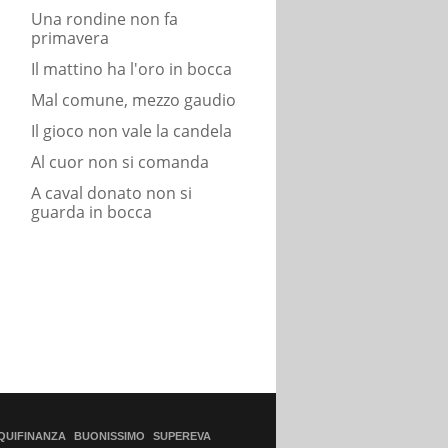
Una rondine non fa
primavera
Il mattino ha l'oro in bocca
Mal comune, mezzo gaudio
Il gioco non vale la candela
Al cuor non si comanda
A caval donato non si
guarda in bocca
QUIFINANZA
BUONISSIMO
SUPEREVA