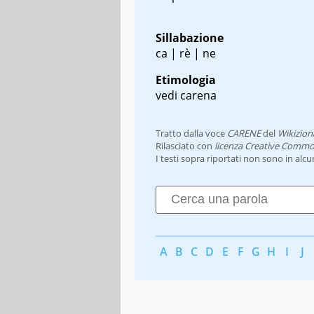
Sillabazione
ca | rè | ne
Etimologia
vedi carena
Tratto dalla voce
CARENE
del
Wikizion
Rilasciato con
licenza Creative Commo
I testi sopra riportati non sono in alc
A
B
C
D
E
F
G
H
I
J