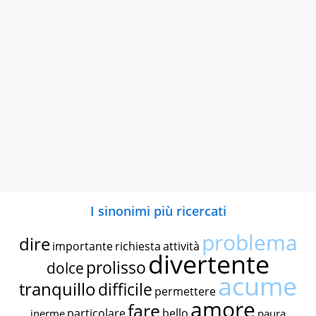
I sinonimi più ricercati
problema
dire
importante
richiesta
attività
divertente
prolisso
dolce
acume
tranquillo
difficile
permettere
amore
fare
particolare
bello
inerme
paura