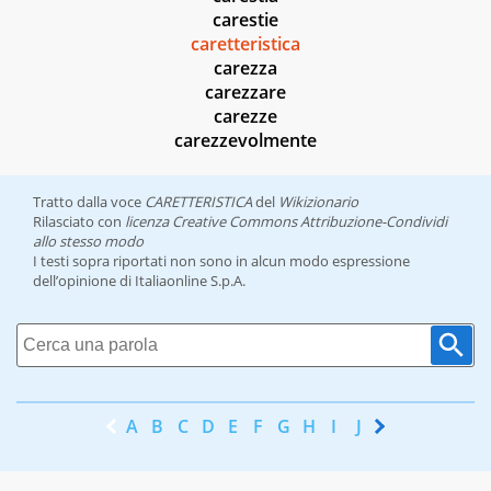
carestie
caretteristica
carezza
carezzare
carezze
carezzevolmente
Tratto dalla voce
CARETTERISTICA
del
Wikizionario
Rilasciato con
licenza Creative Commons Attribuzione-Condividi
allo stesso modo
I testi sopra riportati non sono in alcun modo espressione
dell’opinione di Italiaonline S.p.A.
A
B
C
D
E
F
G
H
I
J
K
L
M
N