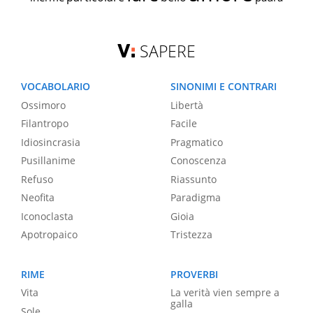
SAPERE
VOCABOLARIO
SINONIMI E CONTRARI
Ossimoro
Libertà
Filantropo
Facile
Idiosincrasia
Pragmatico
Pusillanime
Conoscenza
Refuso
Riassunto
Neofita
Paradigma
Iconoclasta
Gioia
Apotropaico
Tristezza
RIME
PROVERBI
Vita
La verità vien sempre a
galla
Sole