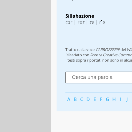
Sillabazione
car | roz | ze | rìe
Tratto dalla voce
CARROZZERIE
del
Wi
Rilasciato con
licenza Creative Commo
I testi sopra riportati non sono in alc
A
B
C
D
E
F
G
H
I
J