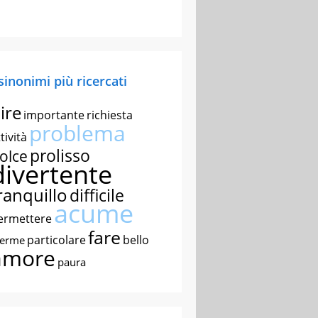
 sinonimi più ricercati
ire
importante
richiesta
problema
tività
prolisso
olce
divertente
ranquillo
difficile
acume
ermettere
fare
particolare
bello
nerme
amore
paura