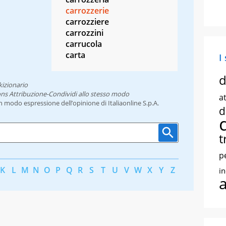
carrozzerie
carrozziere
carrozzini
carrucola
carta
I
d
kizionario
ns Attribuzione-Condividi allo stesso modo
at
un modo espressione dell’opinione di Italiaonline S.p.A.
d
t
p
K
L
M
N
O
P
Q
R
S
T
U
V
W
X
Y
Z
i