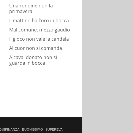
Una rondine non fa
primavera
Il mattino ha l'oro in bocca
Mal comune, mezzo gaudio
Il gioco non vale la candela
Al cuor non si comanda
A caval donato non si
guarda in bocca
QUIFINANZA
BUONISSIMO
SUPEREVA