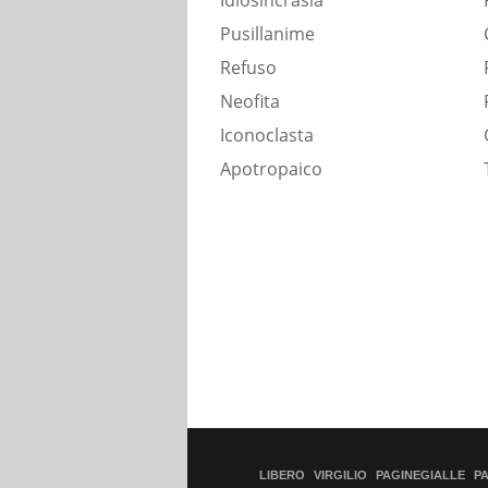
Idiosincrasia
Pusillanime
Refuso
Neofita
Iconoclasta
Apotropaico
LIBERO
VIRGILIO
PAGINEGIALLE
P