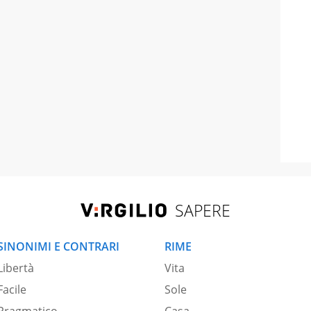
SAPERE
SINONIMI E CONTRARI
RIME
Libertà
Vita
Facile
Sole