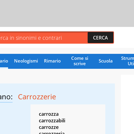
Come si
Strum
ario
Neologismi
Rimario
Scuola
scrive
Uti
ano:
Carrozzerie
carrozza
carrozzabili
carrozze
carrozzeria