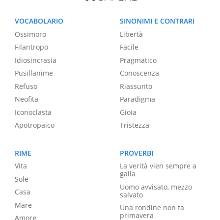
VOCABOLARIO
SINONIMI E CONTRARI
Ossimoro
Libertà
Filantropo
Facile
Idiosincrasia
Pragmatico
Pusillanime
Conoscenza
Refuso
Riassunto
Neofita
Paradigma
Iconoclasta
Gioia
Apotropaico
Tristezza
RIME
PROVERBI
Vita
La verità vien sempre a
galla
Sole
Uomo avvisato, mezzo
Casa
salvato
Mare
Una rondine non fa
primavera
Amore