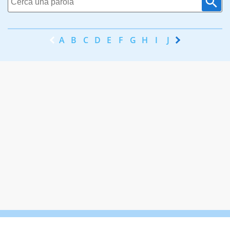
A
B
C
D
E
F
G
H
I
J
K
L
M
N