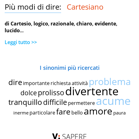
Più modi di dire:
Cartesiano
di Cartesio
,
logico
,
razionale
,
chiaro
,
evidente
,
lucido
...
Leggi tutto >>
I sinonimi più ricercati
problema
dire
importante
richiesta
attività
divertente
prolisso
dolce
acume
tranquillo
difficile
permettere
amore
fare
particolare
bello
inerme
paura
SAPERE