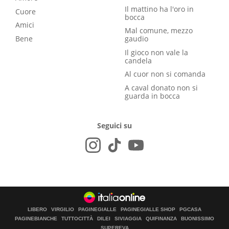
Il mattino ha l'oro in
Cuore
bocca
Amici
Mal comune, mezzo
Bene
gaudio
Il gioco non vale la
candela
Al cuor non si comanda
A caval donato non si
guarda in bocca
Seguici su
LIBERO
VIRGILIO
PAGINEGIALLE
PAGINEGIALLE SHOP
PGCASA
PAGINEBIANCHE
TUTTOCITTÀ
DILEI
SIVIAGGIA
QUIFINANZA
BUONISSIMO
SUPEREVA