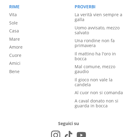
RIME
PROVERBI
Vita
La verità vien sempre a
galla
Sole
Uomo avvisato, mezzo
Casa
salvato
Mare
Una rondine non fa
primavera
Amore
Il mattino ha l'oro in
Cuore
bocca
Amici
Mal comune, mezzo
Bene
gaudio
Il gioco non vale la
candela
Al cuor non si comanda
A caval donato non si
guarda in bocca
Seguici su