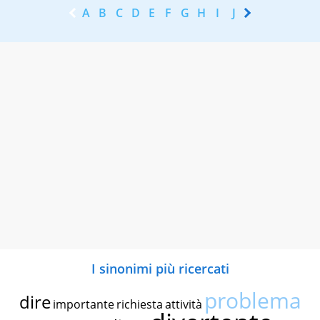
A
B
C
D
E
F
G
H
I
J
K
L
M
N
I sinonimi più ricercati
problema
dire
importante
richiesta
attività