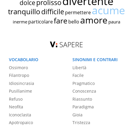
divertente
prolisso
dolce
acume
tranquillo
difficile
permettere
amore
fare
particolare
bello
inerme
paura
SAPERE
VOCABOLARIO
SINONIMI E CONTRARI
Ossimoro
Libertà
Filantropo
Facile
Idiosincrasia
Pragmatico
Pusillanime
Conoscenza
Refuso
Riassunto
Neofita
Paradigma
Iconoclasta
Gioia
Apotropaico
Tristezza