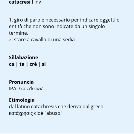
catacresi
f inv
giro di parole necessario per indicare oggetti o
entità che non sono indicate da un singolo
termine.
stare a cavallo di una sedia
Sillabazione
ca | ta | crè | si
Pronuncia
IPA: /kata'krɛzi/
Etimologia
dal latino
catachresis
che deriva dal greco
κατάχρησις
cioè "abuso"