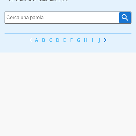
A
B
C
D
E
F
G
H
I
J
K
L
M
N