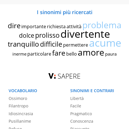
I sinonimi più ricercati
problema
dire
importante
richiesta
attività
divertente
prolisso
dolce
acume
tranquillo
difficile
permettere
amore
fare
particolare
bello
inerme
paura
SAPERE
VOCABOLARIO
SINONIMI E CONTRARI
Ossimoro
Libertà
Filantropo
Facile
Idiosincrasia
Pragmatico
Pusillanime
Conoscenza
Refuso
Riassunto