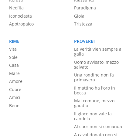
Neofita
Paradigma
Iconoclasta
Gioia
Apotropaico
Tristezza
RIME
PROVERBI
Vita
La verità vien sempre a
galla
Sole
Uomo avvisato, mezzo
Casa
salvato
Mare
Una rondine non fa
primavera
Amore
Il mattino ha l'oro in
Cuore
bocca
Amici
Mal comune, mezzo
Bene
gaudio
Il gioco non vale la
candela
Al cuor non si comanda
A caval donato non si