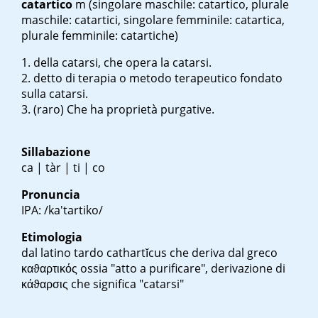
catartico
m
(singolare maschile: catartico, plurale
maschile: catartici, singolare femminile: catartica,
plurale femminile: catartiche)
della catarsi, che opera la catarsi.
detto di terapia o metodo terapeutico fondato
sulla catarsi.
(raro)
Che ha proprietà purgative.
Sillabazione
ca | tàr | ti | co
Pronuncia
IPA: /ka'tartiko/
Etimologia
dal latino tardo
cathartĭcus
che deriva dal greco
καϑαρτικός
ossia "atto a purificare", derivazione di
κάϑαρσις
che significa "catarsi"