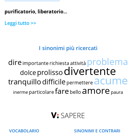
purificatorio
,
liberatorio
...
Leggi tutto >>
I sinonimi più ricercati
problema
dire
importante
richiesta
attività
divertente
prolisso
dolce
acume
tranquillo
difficile
permettere
amore
fare
particolare
bello
inerme
paura
SAPERE
VOCABOLARIO
SINONIMI E CONTRARI