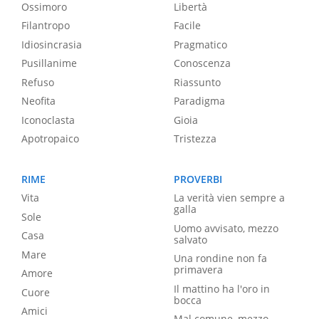
Ossimoro
Libertà
Filantropo
Facile
Idiosincrasia
Pragmatico
Pusillanime
Conoscenza
Refuso
Riassunto
Neofita
Paradigma
Iconoclasta
Gioia
Apotropaico
Tristezza
RIME
PROVERBI
Vita
La verità vien sempre a
galla
Sole
Uomo avvisato, mezzo
Casa
salvato
Mare
Una rondine non fa
primavera
Amore
Il mattino ha l'oro in
Cuore
bocca
Amici
Mal comune, mezzo