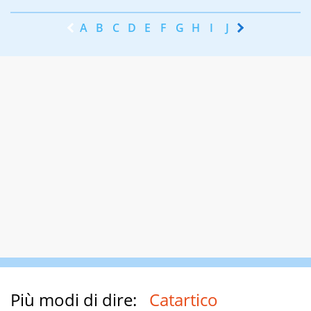
A
B
C
D
E
F
G
H
I
J
K
L
M
N
Più modi di dire:
Catartico