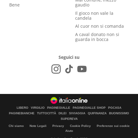
Bene
gaudio
Il gioco non vale la
candela
Al cuor non si comanda
A caval donato non si
guarda in bocca
Seguici su
LIBERO
VIRGILIO
PAGINEGIALLE
PAGINEGIALLE SHOP
PGCASA
PAGINEBIANCHE
TUTTOCITTÀ
DILEI
SIVIAGGIA
QUIFINANZA
BUONISSIMO
SUPEREVA
Chi siamo
Note Legali
Privacy
Cookie Policy
Preferenze sui cookie
Aiuto