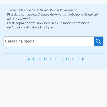
Tratto dalla voce
CAUSTICAZIONI
del
Wikizionario
Rilasciato con
licenza Creative Commons Attribuzione-Condividi
allo stesso modo
I testi sopra riportati non sono in alcun modo espressione
dell’opinione di Italiaonline S.p.A.
A
B
C
D
E
F
G
H
I
J
K
L
M
N