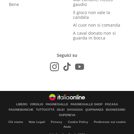
Bene
gaudio
Il gioco non vale la
candela
Al cuor non si comanda
A caval donato non si
guarda in bocca
Seguici su
LIBERO
VIRGILIO
PAGINEGIALLE
PAGINEGIALLE SHOP
PGCASA
PAGINEBIANCHE
TUTTOCITTÀ
DILEI
SIVIAGGIA
QUIFINANZA
BUONISSIMO
SUPEREVA
Chi siamo
Note Legali
Privacy
Cookie Policy
Preferenze sui cookie
Aiuto