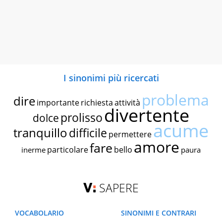
I sinonimi più ricercati
problema
dire
importante
richiesta
attività
divertente
prolisso
dolce
acume
tranquillo
difficile
permettere
amore
fare
particolare
bello
inerme
paura
SAPERE
VOCABOLARIO
SINONIMI E CONTRARI