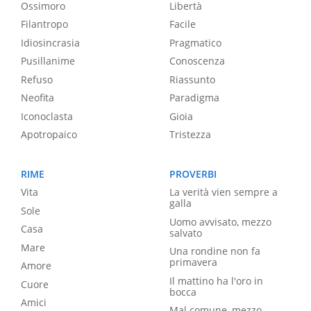
Ossimoro
Libertà
Filantropo
Facile
Idiosincrasia
Pragmatico
Pusillanime
Conoscenza
Refuso
Riassunto
Neofita
Paradigma
Iconoclasta
Gioia
Apotropaico
Tristezza
RIME
PROVERBI
Vita
La verità vien sempre a
galla
Sole
Uomo avvisato, mezzo
Casa
salvato
Mare
Una rondine non fa
primavera
Amore
Il mattino ha l'oro in
Cuore
bocca
Amici
Mal comune, mezzo