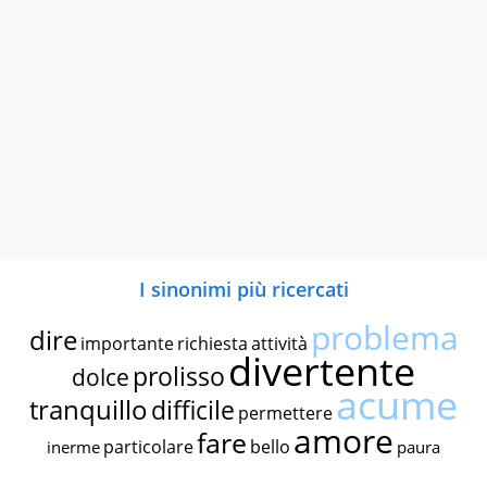
I sinonimi più ricercati
problema
dire
importante
richiesta
attività
divertente
prolisso
dolce
acume
tranquillo
difficile
permettere
amore
fare
particolare
bello
inerme
paura