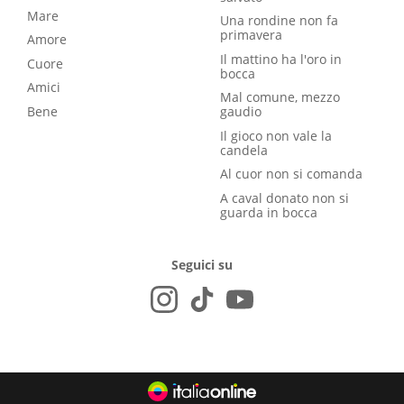
Mare
Una rondine non fa
primavera
Amore
Il mattino ha l'oro in
Cuore
bocca
Amici
Mal comune, mezzo
Bene
gaudio
Il gioco non vale la
candela
Al cuor non si comanda
A caval donato non si
guarda in bocca
Seguici su