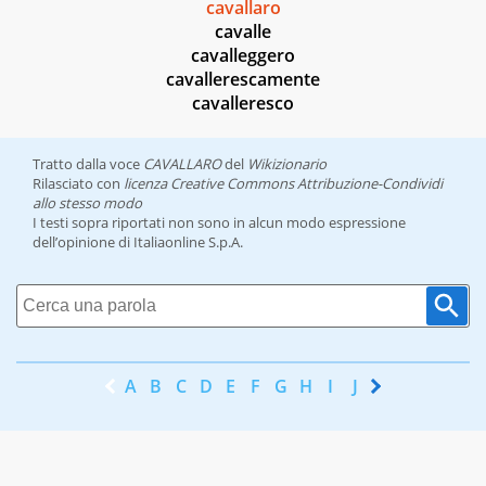
cavallaro
cavalle
cavalleggero
cavallerescamente
cavalleresco
Tratto dalla voce
CAVALLARO
del
Wikizionario
Rilasciato con
licenza Creative Commons Attribuzione-Condividi
allo stesso modo
I testi sopra riportati non sono in alcun modo espressione
dell’opinione di Italiaonline S.p.A.
A
B
C
D
E
F
G
H
I
J
K
L
M
N