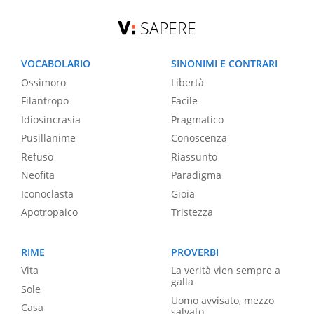
SAPERE
VOCABOLARIO
SINONIMI E CONTRARI
Ossimoro
Libertà
Filantropo
Facile
Idiosincrasia
Pragmatico
Pusillanime
Conoscenza
Refuso
Riassunto
Neofita
Paradigma
Iconoclasta
Gioia
Apotropaico
Tristezza
RIME
PROVERBI
Vita
La verità vien sempre a
galla
Sole
Uomo avvisato, mezzo
Casa
salvato