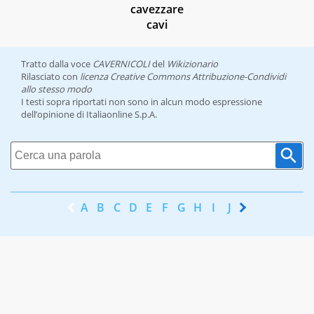
cavezzare
cavi
Tratto dalla voce
CAVERNICOLI
del
Wikizionario
Rilasciato con
licenza Creative Commons Attribuzione-Condividi
allo stesso modo
I testi sopra riportati non sono in alcun modo espressione
dell’opinione di Italiaonline S.p.A.
A
B
C
D
E
F
G
H
I
J
K
L
M
N