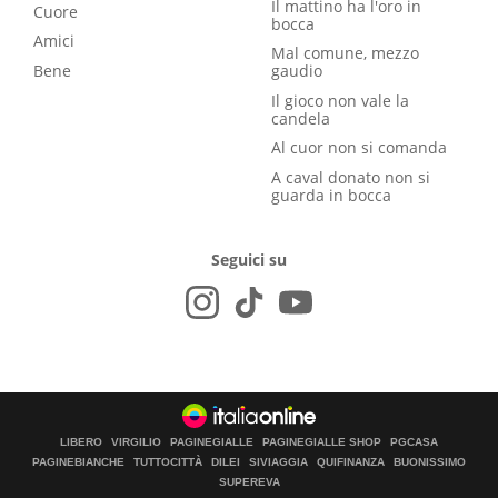
Il mattino ha l'oro in
Cuore
bocca
Amici
Mal comune, mezzo
Bene
gaudio
Il gioco non vale la
candela
Al cuor non si comanda
A caval donato non si
guarda in bocca
Seguici su
LIBERO
VIRGILIO
PAGINEGIALLE
PAGINEGIALLE SHOP
PGCASA
PAGINEBIANCHE
TUTTOCITTÀ
DILEI
SIVIAGGIA
QUIFINANZA
BUONISSIMO
SUPEREVA