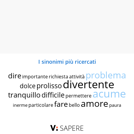
I sinonimi più ricercati
problema
dire
importante
richiesta
attività
divertente
prolisso
dolce
acume
tranquillo
difficile
permettere
amore
fare
particolare
bello
inerme
paura
SAPERE