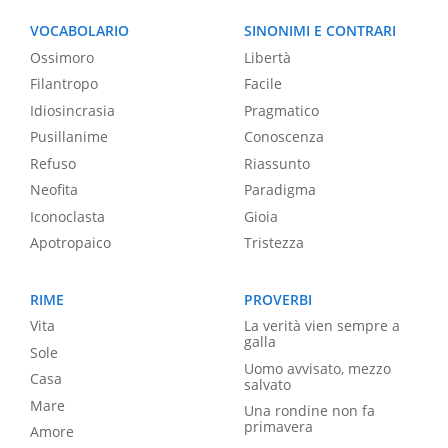
VOCABOLARIO
SINONIMI E CONTRARI
Ossimoro
Libertà
Filantropo
Facile
Idiosincrasia
Pragmatico
Pusillanime
Conoscenza
Refuso
Riassunto
Neofita
Paradigma
Iconoclasta
Gioia
Apotropaico
Tristezza
RIME
PROVERBI
Vita
La verità vien sempre a
galla
Sole
Uomo avvisato, mezzo
Casa
salvato
Mare
Una rondine non fa
primavera
Amore