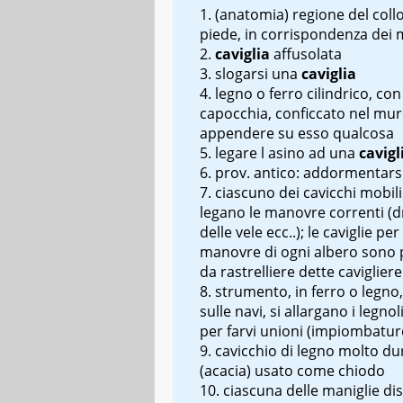
(anatomia) regione del collo
piede, in corrispondenza dei m
caviglia
affusolata
slogarsi una
caviglia
legno o ferro cilindrico, co
capocchia, conficcato nel mu
appendere su esso qualcosa
legare l
asino ad una
cavigl
prov. antico: addormentars
ciascuno dei cavicchi mobili 
legano le manovre correnti (d
delle vele ecc..); le caviglie per
manovre di ogni albero sono 
da rastrelliere dette
cavigliere
strumento, in ferro o legno,
sulle navi, si allargano i legnol
per farvi unioni (
impiombatur
cavicchio
di legno molto du
(
acacia
) usato come chiodo
ciascuna delle maniglie di