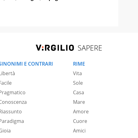
SAPERE
SINONIMI E CONTRARI
RIME
Libertà
Vita
Facile
Sole
Pragmatico
Casa
Conoscenza
Mare
Riassunto
Amore
Paradigma
Cuore
Gioia
Amici