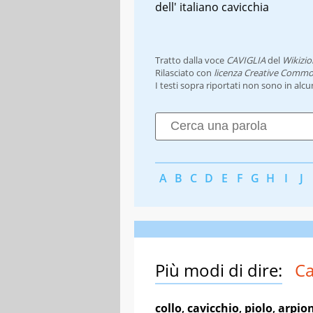
dell' italiano
cavicchia
Tratto dalla voce
CAVIGLIA
del
Wikizio
Rilasciato con
licenza Creative Commo
I testi sopra riportati non sono in alc
A
B
C
D
E
F
G
H
I
J
Più modi di dire:
Ca
collo
,
cavicchio
,
piolo
,
arpio