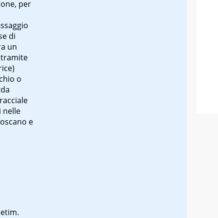
mone, per
fissaggio
se di
ra un
 tramite
rice
)
chio
o
rda
racciale
i nelle
 toscano e
 etim.