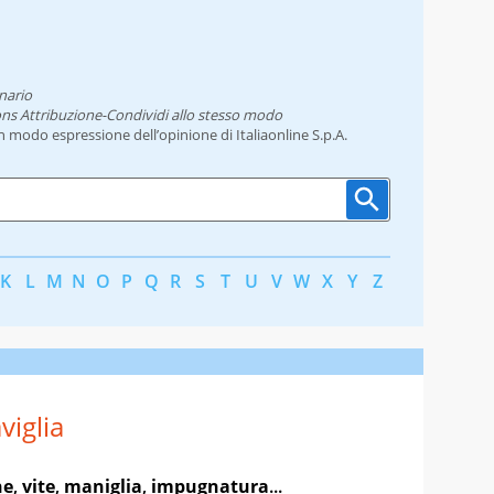
nario
ns Attribuzione-Condividi allo stesso modo
un modo espressione dell’opinione di Italiaonline S.p.A.
K
L
M
N
O
P
Q
R
S
T
U
V
W
X
Y
Z
viglia
ne
,
vite
,
maniglia
,
impugnatura
...