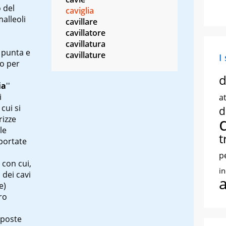
 del
caviglia
alleoli
cavillare
cavillatore
cavillatura
n punta e
cavillature
I
ro per
d
ia
''
i
at
cui si
d
rizze
 le
t
portate
p
 con cui,
i
i dei cavi
e
)
ro
sposte