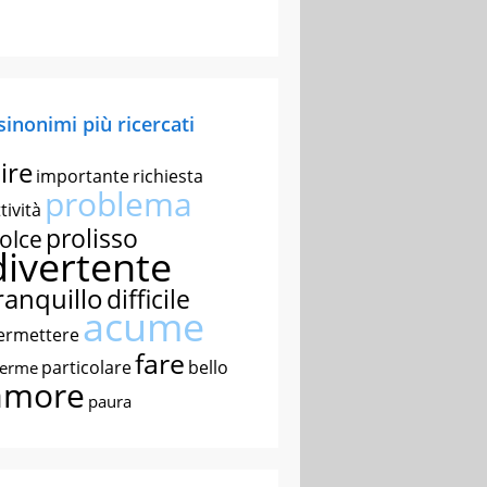
 sinonimi più ricercati
ire
importante
richiesta
problema
tività
prolisso
olce
divertente
ranquillo
difficile
acume
ermettere
fare
particolare
bello
nerme
amore
paura