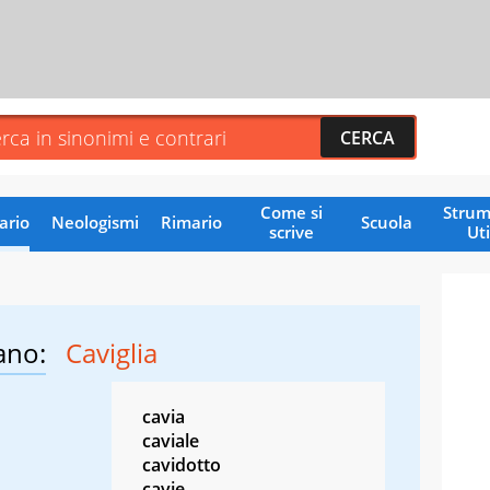
Come si
Strum
ario
Neologismi
Rimario
Scuola
scrive
Uti
ano:
Caviglia
cavia
caviale
cavidotto
cavie