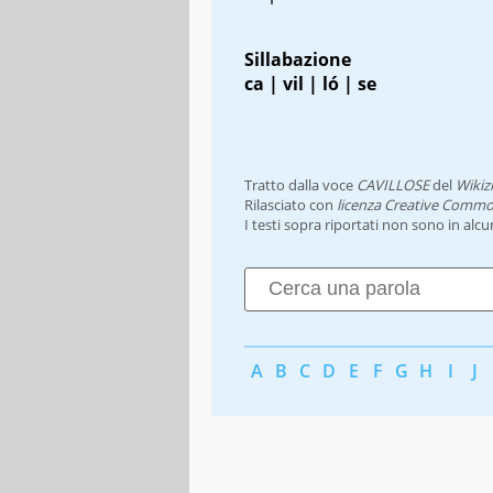
Sillabazione
ca | vil | ló | se
Tratto dalla voce
CAVILLOSE
del
Wikiz
Rilasciato con
licenza Creative Commo
I testi sopra riportati non sono in alc
A
B
C
D
E
F
G
H
I
J