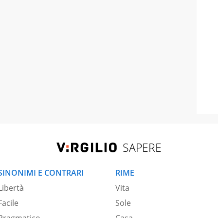
SAPERE
SINONIMI E CONTRARI
RIME
Libertà
Vita
Facile
Sole