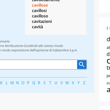
cavillose
cavillosi
cavilloso
cavitazioni
cavità
I
d
ionario
ns Attribuzione-Condividi allo stesso modo
at
un modo espressione dell’opinione di Italiaonline S.p.A.
d
t
p
K
L
M
N
O
P
Q
R
S
T
U
V
W
X
Y
Z
i