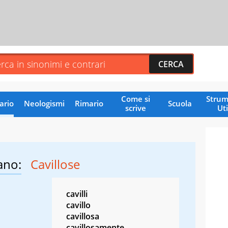
Come si
Strum
ario
Neologismi
Rimario
Scuola
scrive
Uti
ano:
Cavillose
cavilli
cavillo
cavillosa
cavillosamente