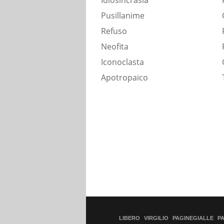
Idiosincrasia
Pusillanime
Refuso
Neofita
Iconoclasta
Apotropaico
LIBERO
VIRGILIO
PAGINEGIALLE
P