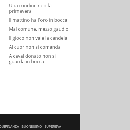
Una rondine non fa
primavera
Il mattino ha l'oro in bocca
Mal comune, mezzo gaudio
Il gioco non vale la candela
Al cuor non si comanda
A caval donato non si
guarda in bocca
QUIFINANZA
BUONISSIMO
SUPEREVA