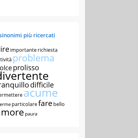
 sinonimi più ricercati
ire
importante
richiesta
problema
tività
prolisso
olce
divertente
ranquillo
difficile
acume
ermettere
fare
particolare
bello
nerme
amore
paura