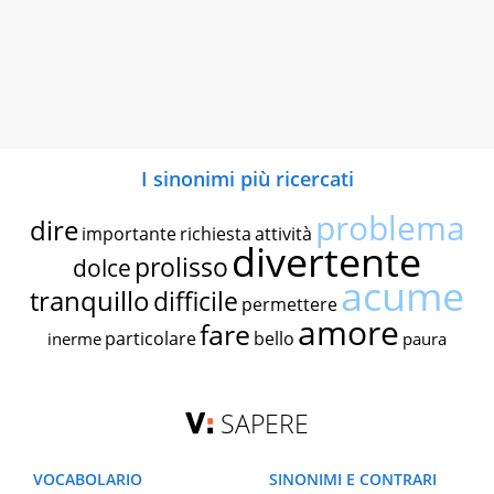
I sinonimi più ricercati
problema
dire
importante
richiesta
attività
divertente
prolisso
dolce
acume
tranquillo
difficile
permettere
amore
fare
particolare
bello
inerme
paura
SAPERE
VOCABOLARIO
SINONIMI E CONTRARI