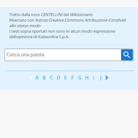
Tratto dalla voce
CENTELLINI
del
Wikizionario
Rilasciato con
licenza Creative Commons Attribuzione-Condividi
allo stesso modo
I testi sopra riportati non sono in alcun modo espressione
dell’opinione di Italiaonline S.p.A.
A
B
C
D
E
F
G
H
I
J
K
L
M
N