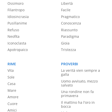
Ossimoro
Libertà
Filantropo
Facile
Idiosincrasia
Pragmatico
Pusillanime
Conoscenza
Refuso
Riassunto
Neofita
Paradigma
Iconoclasta
Gioia
Apotropaico
Tristezza
RIME
PROVERBI
Vita
La verità vien sempre a
galla
Sole
Uomo avvisato, mezzo
Casa
salvato
Mare
Una rondine non fa
primavera
Amore
Il mattino ha l'oro in
Cuore
bocca
Amici