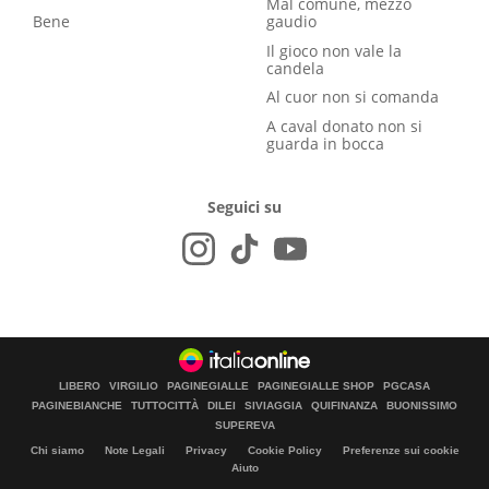
Mal comune, mezzo
Bene
gaudio
Il gioco non vale la
candela
Al cuor non si comanda
A caval donato non si
guarda in bocca
Seguici su
LIBERO
VIRGILIO
PAGINEGIALLE
PAGINEGIALLE SHOP
PGCASA
PAGINEBIANCHE
TUTTOCITTÀ
DILEI
SIVIAGGIA
QUIFINANZA
BUONISSIMO
SUPEREVA
Chi siamo
Note Legali
Privacy
Cookie Policy
Preferenze sui cookie
Aiuto