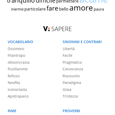
tranquillo
difficile
permettere
amore
fare
particolare
bello
inerme
paura
SAPERE
VOCABOLARIO
SINONIMI E CONTRARI
Ossimoro
Libertà
Filantropo
Facile
Idiosincrasia
Pragmatico
Pusillanime
Conoscenza
Refuso
Riassunto
Neofita
Paradigma
Iconoclasta
Gioia
Apotropaico
Tristezza
RIME
PROVERBI