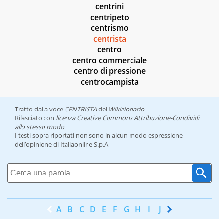
centrini
centripeto
centrismo
centrista
centro
centro commerciale
centro di pressione
centrocampista
Tratto dalla voce
CENTRISTA
del
Wikizionario
Rilasciato con
licenza Creative Commons Attribuzione-Condividi
allo stesso modo
I testi sopra riportati non sono in alcun modo espressione
dell’opinione di Italiaonline S.p.A.
A
B
C
D
E
F
G
H
I
J
K
L
M
N