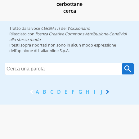
cerbottane
cerca
Tratto dalla voce
CERBIATTI
del
Wikizionario
Rilasciato con
licenza Creative Commons Attribuzione-Condividi
allo stesso modo
I testi sopra riportati non sono in alcun modo espressione
dell’opinione di Italiaonline S.p.A.
A
B
C
D
E
F
G
H
I
J
K
L
M
N