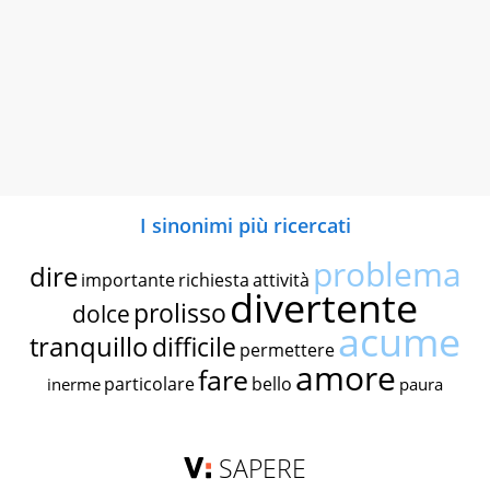
I sinonimi più ricercati
problema
dire
importante
richiesta
attività
divertente
prolisso
dolce
acume
tranquillo
difficile
permettere
amore
fare
particolare
bello
inerme
paura
SAPERE