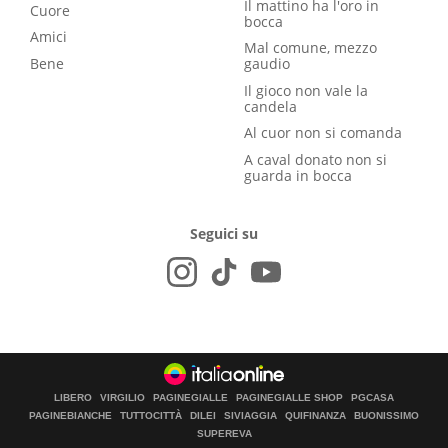
Il mattino ha l'oro in
Cuore
bocca
Amici
Mal comune, mezzo
Bene
gaudio
Il gioco non vale la
candela
Al cuor non si comanda
A caval donato non si
guarda in bocca
Seguici su
LIBERO
VIRGILIO
PAGINEGIALLE
PAGINEGIALLE SHOP
PGCASA
PAGINEBIANCHE
TUTTOCITTÀ
DILEI
SIVIAGGIA
QUIFINANZA
BUONISSIMO
SUPEREVA