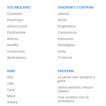
VOCABOLARIO
SINONIMI E CONTRARI
Ossimoro
Libertà
Filantropo
Facile
Idiosincrasia
Pragmatico
Pusillanime
Conoscenza
Refuso
Riassunto
Neofita
Paradigma
Iconoclasta
Gioia
Apotropaico
Tristezza
RIME
PROVERBI
Vita
La verità vien sempre a
galla
Sole
Uomo avvisato, mezzo
Casa
salvato
Mare
Una rondine non fa
primavera
Amore